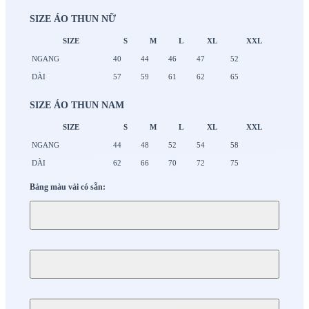
SIZE ÁO THUN NỮ
SIZE
S
M
L
XL
XXL
NGANG
40
44
46
47
52
DÀI
57
59
61
62
65
SIZE ÁO THUN NAM
SIZE
S
M
L
XL
XXL
NGANG
44
48
52
54
58
DÀI
62
66
70
72
75
Bảng màu vải có sẵn: