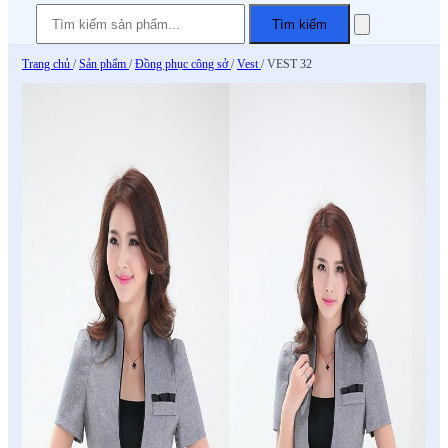
Tìm kiếm
Trang chủ
/
Sản phẩm
/
Đồng phục công sở
/
Vest
/
VEST 32