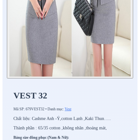
VEST 32
Mã SP:
679VEST32
•
Danh mục:
Vest
Chất liệu: Cashme Anh -Ý,cotton Lạnh ,Kaki Thun…..
Thành phần : 65/35 cotton ,không nhăn ,thoáng mát,
Bảng size đồng phục (Nam & Nữ):