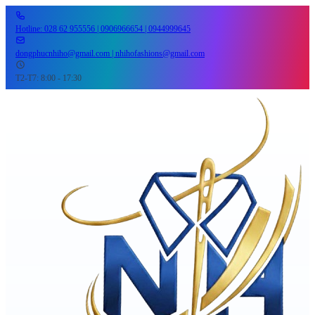
Hotline: 028 62 955556 | 0906966654 | 0944999645
dongphucnhiho@gmail.com | nhihofashions@gmail.com
T2-T7: 8:00 - 17:30