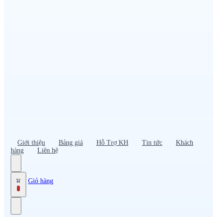
Đồng phục PG – Bán hàng
Bảo hộ lao động
Đồng phục bảo vệ – vệ sĩ
Đồng phục giao nhận – tài xế
Áo gió
Tạp dề
Mũ nón, cà vạt
Giới thiệu
Bảng giá
Hỗ Trợ KH
Tin tức
Khách
hàng
Liên hệ
Giỏ hàng
0