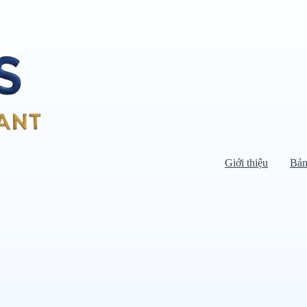
Giới thiệu
Bản
Di chuyển chuột vào danh mục bên
trái để xem danh mục con.