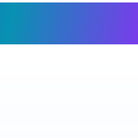
Giỏ h