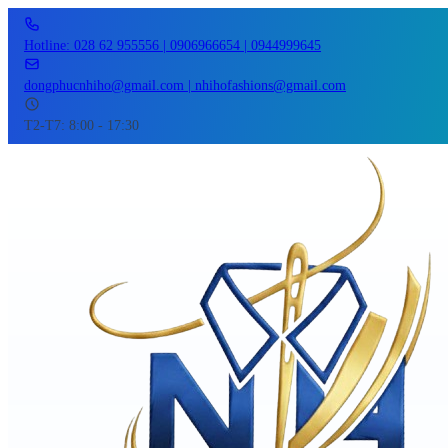
Hotline: 028 62 955556 | 0906966654 | 0944999645
dongphucnhiho@gmail.com | nhihofashions@gmail.com
T2-T7: 8:00 - 17:30