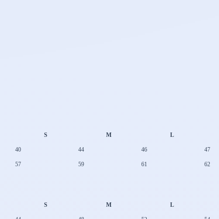
S
M
L
40
44
46
47
57
59
61
62
S
M
L