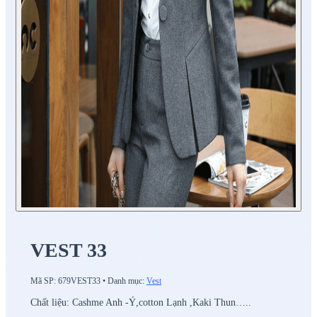
VEST 33
Mã SP:
679VEST33
•
Danh mục:
Vest
Chất liệu: Cashme Anh -Ý,cotton Lạnh ,Kaki Thun…..