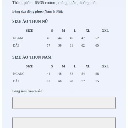
Thành phần : 65/35 cotton ,không nhăn ,thoáng mát,
Bảng size đồng phục (Nam & Nữ):
SIZE ÁO THUN NỮ
SIZE
S
M
L
XL
XXL
NGANG
40
44
46
47
52
DÀI
57
59
61
62
65
SIZE ÁO THUN NAM
SIZE
S
M
L
XL
XXL
NGANG
44
48
52
54
58
DÀI
62
66
70
72
75
Bảng màu vải có sẵn: