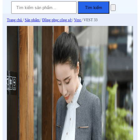
Tìm kiếm
Trang chủ
/
Sản phẩm
/
Đồng phục công sở
/
Vest
/
VEST 33