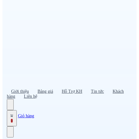
Đồng phục PG – Bán hàng
Bảo hộ lao động
Đồng phục bảo vệ – vệ sĩ
Đồng phục giao nhận – tài xế
Áo gió
Tạp dề
Mũ nón, cà vạt
Giới thiệu
Bảng giá
Hỗ Trợ KH
Tin tức
Khách
hàng
Liên hệ
Giỏ hàng
0