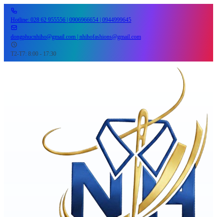
Hotline: 028 62 955556 | 0906966654 | 0944999645
dongphucnhiho@gmail.com | nhihofashions@gmail.com
T2-T7: 8:00 - 17:30