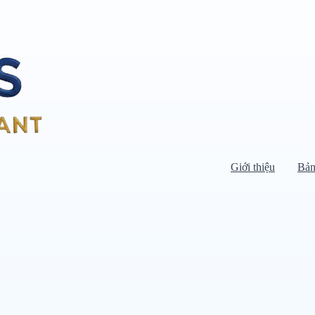
Giới thiệu
Bản
Di chuyển chuột vào danh mục bên
trái để xem danh mục con.