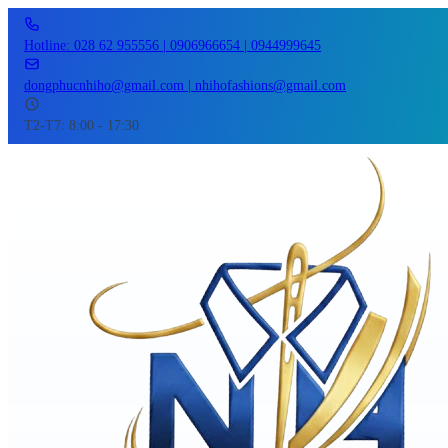
Hotline: 028 62 955556 | 0906966654 | 0944999645
dongphucnhiho@gmail.com | nhihofashions@gmail.com
T2-T7: 8:00 - 17:30