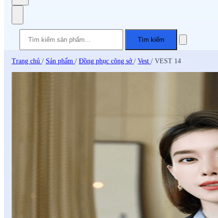
Tìm kiếm
Trang chủ
/
Sản phẩm
/
Đồng phục công sở
/
Vest
/
VEST 14