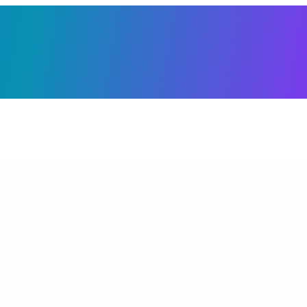
Giỏ h