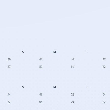
S
M
L
40
44
46
47
57
59
61
62
S
M
L
44
48
52
54
62
66
70
72