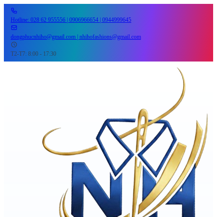
Hotline: 028 62 955556 | 0906966654 | 0944999645
dongphucnhiho@gmail.com | nhihofashions@gmail.com
T2-T7: 8:00 - 17:30