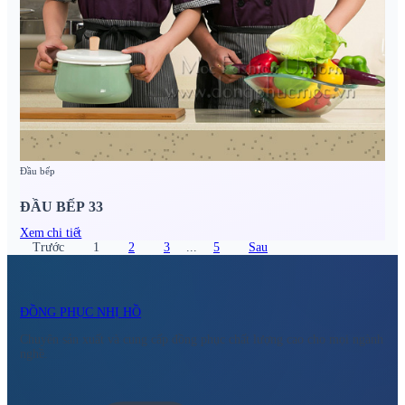
Đầu bếp
ĐẦU BẾP 33
Xem chi tiết
Trước
1
2
3
...
5
Sau
ĐỒNG PHỤC NHỊ HỒ
Chuyên sản xuất và cung cấp đồng phục chất lượng cao cho mọi ngành
nghề.