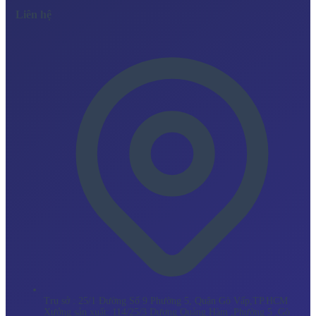
Liên hệ
Trụ sở : 25/1 Đường Số 9 Phường 5, Quận Gò Vấp,TP.HCM
Xưởng sản xuất: 114/25/3 Dương Quảng Hàm ,Phường 5 ,Gò