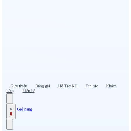
Đồng phục PG – Bán hàng
Bảo hộ lao động
Đồng phục bảo vệ – vệ sĩ
Đồng phục giao nhận – tài xế
Áo gió
Tạp dề
Mũ nón, cà vạt
Giới thiệu
Bảng giá
Hỗ Trợ KH
Tin tức
Khách
hàng
Liên hệ
Giỏ hàng
0