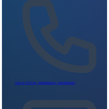
028 62 955556 | 0906966654 | 0944999645