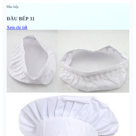
Đầu bếp
ĐẦU BẾP 31
Xem chi tiết