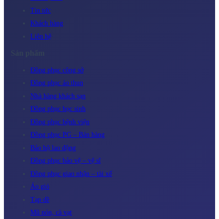
Tin tức
Khách hàng
Liên hệ
Sản phẩm
Đồng phục công sở
Đồng phục áo thun
Nhà hàng khách sạn
Đồng phục học sinh
Đồng phục bệnh viện
Đồng phục PG – Bán hàng
Bảo hộ lao động
Đồng phục bảo vệ – vệ sĩ
Đồng phục giao nhận – tài xế
Áo gió
Tạp dề
Mũ nón, cà vạt