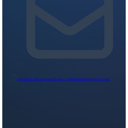
dongphucnhiho@gmail.com | nhihofashions@gmail.com