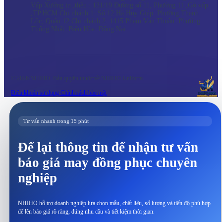
Vấp Xưởng in ,thêu : 131/19 Đường số 11, Phường 11 ,Gò vấp
,TP.HCM Chi nhánh 1: Số 12 Hà Huy Giáp. Phường Thạnh
Lộc, Quận 12 Chi nhánh 2: 1415 Phạm Văn Thuận. Phường
Thống Nhất. Biên Hòa. Đồng Nai
© 2026 NHIHO. Bản quyền thuộc về NHIHO Uniform.
Điều khoản sử dụng
Chính sách bảo mật
Tư vấn nhanh trong 15 phút
Để lại thông tin để nhận tư vấn
báo giá may đồng phục chuyên
nghiệp
NHIHO hỗ trợ doanh nghiệp lựa chọn mẫu, chất liệu, số lượng và tiến độ phù hợp
để lên báo giá rõ ràng, đúng nhu cầu và tiết kiệm thời gian.