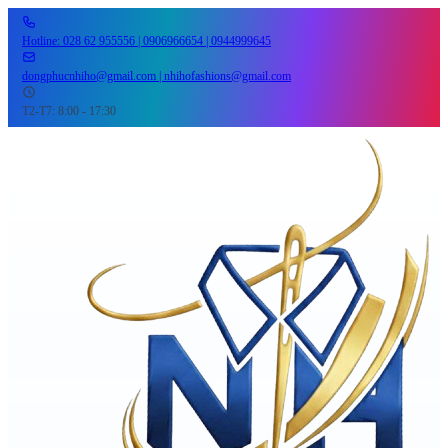
Hotline: 028 62 955556 | 0906966654 | 0944999645
dongphucnhiho@gmail.com | nhihofashions@gmail.com
T2-T7: 8:00 - 17:30