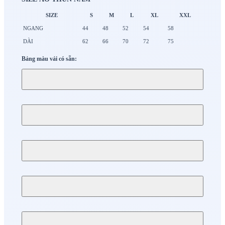
SIZE
S
M
L
XL
XXL
NGANG
44
48
52
54
58
DÀI
62
66
70
72
75
Bảng màu vải có sẵn: