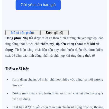
Gửi yêu cầu báo giá
Mô tả sản phẩm
Đánh giá (0)
Đồng phục Nhị Hồ
được thiết kế theo định hướng chuyên nghiệp, đáp
ứng đồng thời 3 tiêu chí:
thẩm mỹ
,
độ bền
và
sự thoải mái khi sử
dụng
. Từ kiểu dáng, chất liệu đến quy trình hoàn thiện đều được kiểm
soát để đảm bảo tính đồng nhất và phù hợp khi ứng dụng thực tế.
Điểm nổi bật
Form dáng chuẩn, dễ mặc, phù hợp nhiều vóc dáng và môi trường
làm việc.
Đường may chắc chắn, hoàn thiện sạch, hạn chế bai dão trong quá
trình sử dụng.
Chất liệu được tuyển chọn theo tiêu chuẩn sử dụng thực tế, thoáng