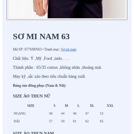
SƠ MI NAM 63
Mã SP:
677SMN63
•
Danh mục:
Sơ mi nam
Chất liệu: Ý ,Mỹ ,Ford ,indo……
Thành phần : 65/35 cotton ,không nhăn ,thoáng mát.
May kỹ ,sắc xảo theo tiêu chuẩn hàng xuất.
Bảng size đồng phục (Nam & Nữ):
SIZE ÁO THUN NỮ
SIZE
S
M
L
XL
XXL
NGANG
40
44
46
47
52
DÀI
57
59
61
62
65
SIZE ÁO THUN NAM