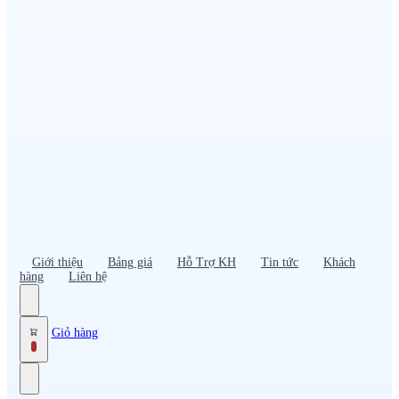
Đồng phục PG – Bán hàng
Bảo hộ lao động
Đồng phục bảo vệ – vệ sĩ
Đồng phục giao nhận – tài xế
Áo gió
Tạp dề
Mũ nón, cà vạt
Giới thiệu
Bảng giá
Hỗ Trợ KH
Tin tức
Khách
hàng
Liên hệ
Giỏ hàng
0