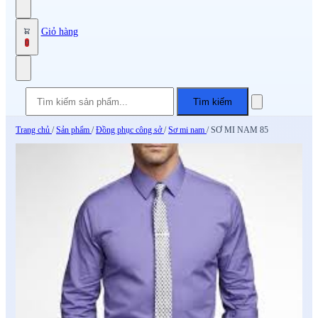
Giỏ hàng
0
Tìm kiếm
Trang chủ
/
Sản phẩm
/
Đồng phục công sở
/
Sơ mi nam
/
SƠ MI NAM 85