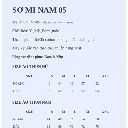
SƠ MI NAM 85
Mã SP:
677SMN85
•
Danh mục:
Sơ mi nam
Chất liệu: Ý ,Mỹ ,Ford ,indo……
Thành phần : 65/35 cotton ,không nhăn ,thoáng mát.
May kỹ ,sắc xảo theo tiêu chuẩn hàng xuất
Bảng size đồng phục (Nam & Nữ):
SIZE ÁO THUN NỮ
SIZE
S
M
L
XL
XXL
NGANG
40
44
46
47
52
DÀI
57
59
61
62
65
SIZE ÁO THUN NAM
SIZE
S
M
L
XL
XXL
NGANG
44
48
52
54
58
DÀI
62
66
70
72
75