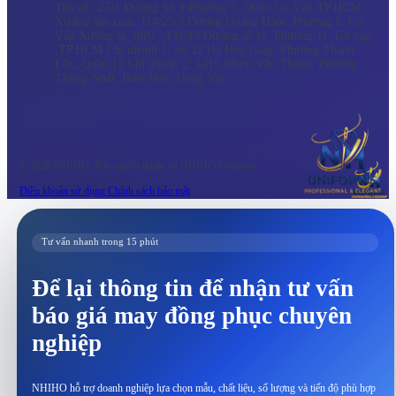
Trụ sở : 25/1 Đường Số 9 Phường 5, Quận Gò Vấp,TP.HCM
Xưởng sản xuất: 114/25/3 Dương Quảng Hàm ,Phường 5 ,Gò
Vấp Xưởng in ,thêu : 131/19 Đường số 11, Phường 11 ,Gò vấp
,TP.HCM Chi nhánh 1: Số 12 Hà Huy Giáp. Phường Thạnh
Lộc, Quận 12 Chi nhánh 2: 1415 Phạm Văn Thuận. Phường
Thống Nhất. Biên Hòa. Đồng Nai
© 2026 NHIHO. Bản quyền thuộc về NHIHO Uniform.
Điều khoản sử dụng
Chính sách bảo mật
Tư vấn nhanh trong 15 phút
Để lại thông tin để nhận tư vấn
báo giá may đồng phục chuyên
nghiệp
NHIHO hỗ trợ doanh nghiệp lựa chọn mẫu, chất liệu, số lượng và tiến độ phù hợp