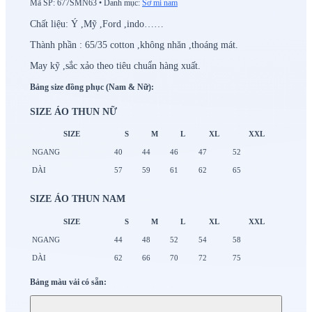
Mã SP:
677SMN63
•
Danh mục:
Sơ mi nam
Chất liệu: Ý ,Mỹ ,Ford ,indo……
Thành phần : 65/35 cotton ,không nhăn ,thoáng mát.
May kỹ ,sắc xảo theo tiêu chuẩn hàng xuất.
Bảng size đồng phục (Nam & Nữ):
SIZE ÁO THUN NỮ
SIZE
S
M
L
XL
XXL
NGANG
40
44
46
47
52
DÀI
57
59
61
62
65
SIZE ÁO THUN NAM
SIZE
S
M
L
XL
XXL
NGANG
44
48
52
54
58
DÀI
62
66
70
72
75
Bảng màu vải có sẵn: