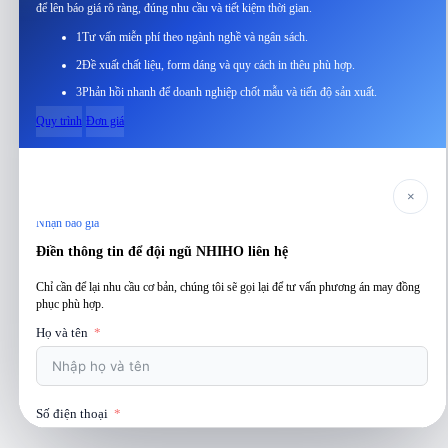
để lên báo giá rõ ràng, đúng nhu cầu và tiết kiệm thời gian.
1
Tư vấn miễn phí theo ngành nghề và ngân sách.
2
Đề xuất chất liệu, form dáng và quy cách in thêu phù hợp.
3
Phản hồi nhanh để doanh nghiệp chốt mẫu và tiến độ sản xuất.
Quy trình
Đơn giá
×
Nhận báo giá
Điền thông tin để đội ngũ NHIHO liên hệ
Chỉ cần để lại nhu cầu cơ bản, chúng tôi sẽ gọi lại để tư vấn phương án may đồng
phục phù hợp.
Họ và tên
Số điện thoại