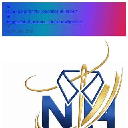
Hotline: 028 62 955556 | 0906966654 | 0944999645
dongphucnhiho@gmail.com | nhihofashions@gmail.com
T2-T7: 8:00 - 17:30