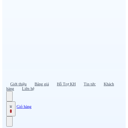
Đồng phục PG – Bán hàng
Bảo hộ lao động
Đồng phục bảo vệ – vệ sĩ
Đồng phục giao nhận – tài xế
Áo gió
Tạp dề
Mũ nón, cà vạt
Giới thiệu
Bảng giá
Hỗ Trợ KH
Tin tức
Khách
hàng
Liên hệ
Giỏ hàng
0