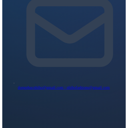
dongphucnhiho@gmail.com | nhihofashions@gmail.com