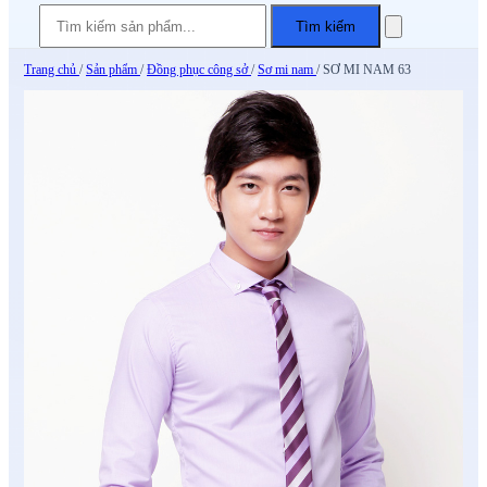
Tìm kiếm
Trang chủ
/
Sản phẩm
/
Đồng phục công sở
/
Sơ mi nam
/
SƠ MI NAM 63