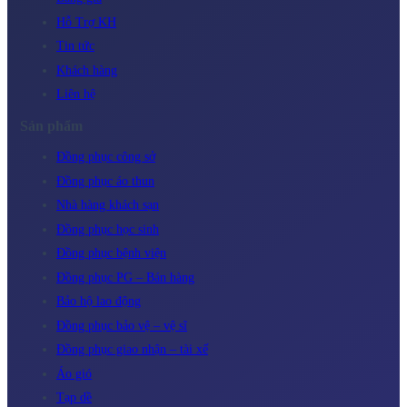
Hỗ Trợ KH
Tin tức
Khách hàng
Liên hệ
Sản phẩm
Đồng phục công sở
Đồng phục áo thun
Nhà hàng khách sạn
Đồng phục học sinh
Đồng phục bệnh viện
Đồng phục PG – Bán hàng
Bảo hộ lao động
Đồng phục bảo vệ – vệ sĩ
Đồng phục giao nhận – tài xế
Áo gió
Tạp dề