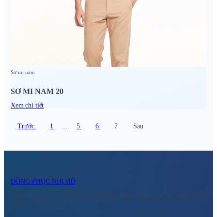
Sơ mi nam
SƠ MI NAM 20
Xem chi tiết
Trước
1
...
5
6
7
Sau
ĐỒNG PHỤC NHỊ HỒ
Chuyên sản xuất và cung cấp đồng phục chất lượng cao cho mọi ngành
nghề.