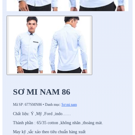
SƠ MI NAM 86
Mã SP:
677SMN86
•
Danh mục:
Sơ mi nam
Chất liệu: Ý ,Mỹ ,Ford ,indo……
Thành phần : 65/35 cotton ,không nhăn ,thoáng mát.
May kỹ ,sắc xảo theo tiêu chuẩn hàng xuất