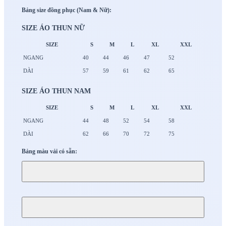
Bảng size đồng phục (Nam & Nữ):
SIZE ÁO THUN NỮ
SIZE
S
M
L
XL
XXL
NGANG
40
44
46
47
52
DÀI
57
59
61
62
65
SIZE ÁO THUN NAM
SIZE
S
M
L
XL
XXL
NGANG
44
48
52
54
58
DÀI
62
66
70
72
75
Bảng màu vải có sẵn: