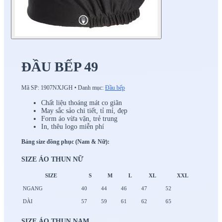
ĐẦU BẾP 49
Mã SP:
1907NXJGH
•
Danh mục:
Đầu bếp
Chất liệu thoáng mát co giãn
May sắc sảo chi tiết, tỉ mỉ, đẹp
Form áo vừa vặn, trẻ trung
In, thêu logo miễn phí
Bảng size đồng phục (Nam & Nữ):
SIZE ÁO THUN NỮ
SIZE
S
M
L
XL
XXL
NGANG
40
44
46
47
52
DÀI
57
59
61
62
65
SIZE ÁO THUN NAM