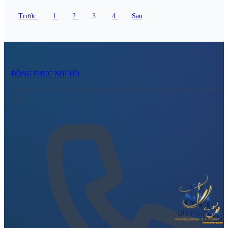
Trước
1
2
3
4
Sau
ĐỒNG PHỤC NHỊ HỒ
Chuyên sản xuất và cung cấp đồng phục chất lượng cao cho mọi ngành
nghề.