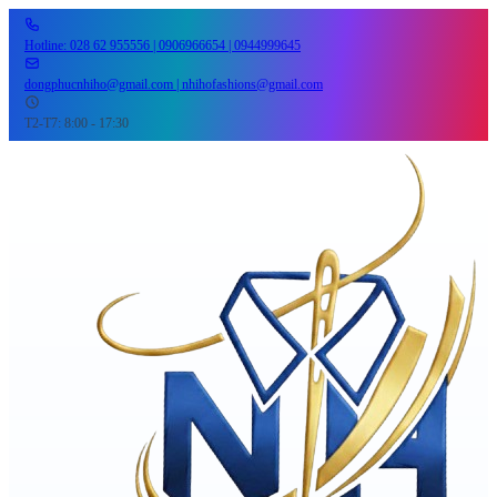
Hotline: 028 62 955556 | 0906966654 | 0944999645
dongphucnhiho@gmail.com | nhihofashions@gmail.com
T2-T7: 8:00 - 17:30