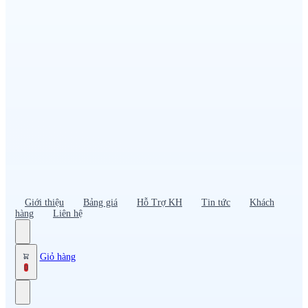
Đồng phục PG – Bán hàng
Bảo hộ lao động
Đồng phục bảo vệ – vệ sĩ
Đồng phục giao nhận – tài xế
Áo gió
Tạp dề
Mũ nón, cà vạt
Giới thiệu
Bảng giá
Hỗ Trợ KH
Tin tức
Khách
hàng
Liên hệ
Giỏ hàng
0