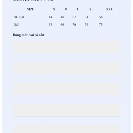
SIZE
S
M
L
XL
XXL
NGANG
44
48
52
54
58
DÀI
62
66
70
72
75
Bảng màu vải có sẵn: