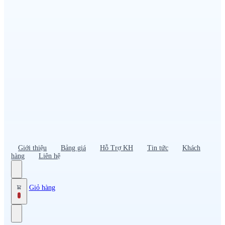
Đồng phục PG – Bán hàng
Bảo hộ lao động
Đồng phục bảo vệ – vệ sĩ
Đồng phục giao nhận – tài xế
Áo gió
Tạp dề
Mũ nón, cà vạt
Giới thiệu
Bảng giá
Hỗ Trợ KH
Tin tức
Khách
hàng
Liên hệ
Giỏ hàng
0