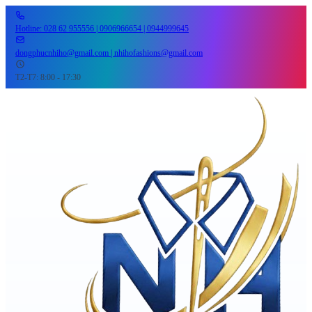
Hotline: 028 62 955556 | 0906966654 | 0944999645
dongphucnhiho@gmail.com | nhihofashions@gmail.com
T2-T7: 8:00 - 17:30