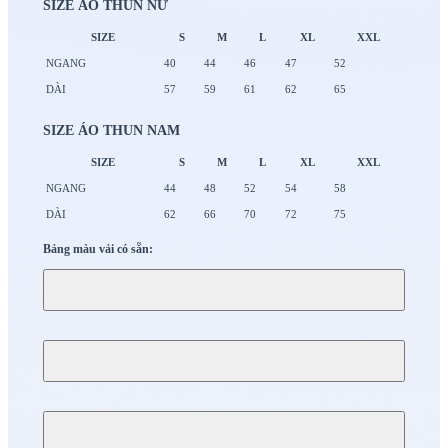
SIZE ÁO THUN NỮ
SIZE
S
M
L
XL
XXL
NGANG
40
44
46
47
52
DÀI
57
59
61
62
65
SIZE ÁO THUN NAM
SIZE
S
M
L
XL
XXL
NGANG
44
48
52
54
58
DÀI
62
66
70
72
75
Bảng màu vải có sẵn: