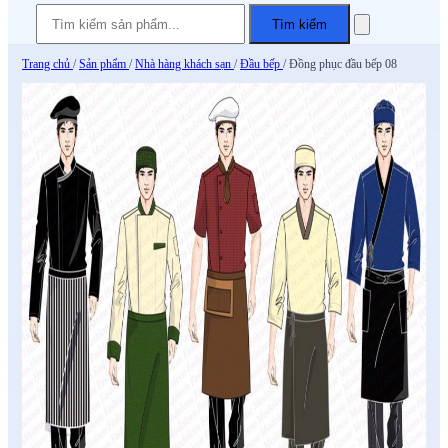
Tìm kiếm
Trang chủ
/
Sản phẩm
/
Nhà hàng khách sạn
/
Đầu bếp
/
Đồng phục đầu bếp 08