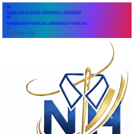
Hotline: 028 62 955556 | 0906966654 | 0944999645
dongphucnhiho@gmail.com | nhihofashions@gmail.com
T2-T7: 8:00 - 17:30