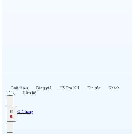
Đồng phục PG – Bán hàng
Bảo hộ lao động
Đồng phục bảo vệ – vệ sĩ
Đồng phục giao nhận – tài xế
Áo gió
Tạp dề
Mũ nón, cà vạt
Giới thiệu
Bảng giá
Hỗ Trợ KH
Tin tức
Khách
hàng
Liên hệ
Giỏ hàng
0