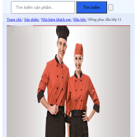
Tìm kiếm
Trang chủ
/
Sản phẩm
/
Nhà hàng khách sạn
/
Đầu bếp
/
Đồng phục đầu bếp 11