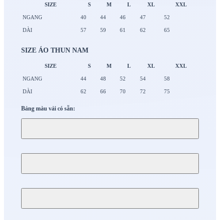
SIZE
S
M
L
XL
XXL
NGANG
40
44
46
47
52
DÀI
57
59
61
62
65
SIZE ÁO THUN NAM
SIZE
S
M
L
XL
XXL
NGANG
44
48
52
54
58
DÀI
62
66
70
72
75
Bảng màu vải có sẵn: