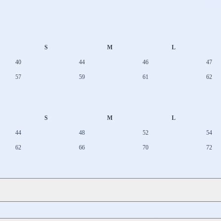
S
M
L
40
44
46
47
57
59
61
62
S
M
L
44
48
52
54
62
66
70
72