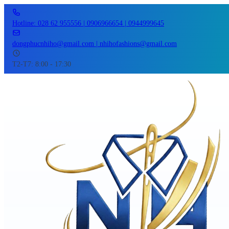
Hotline: 028 62 955556 | 0906966654 | 0944999645
dongphucnhiho@gmail.com | nhihofashions@gmail.com
T2-T7: 8:00 - 17:30