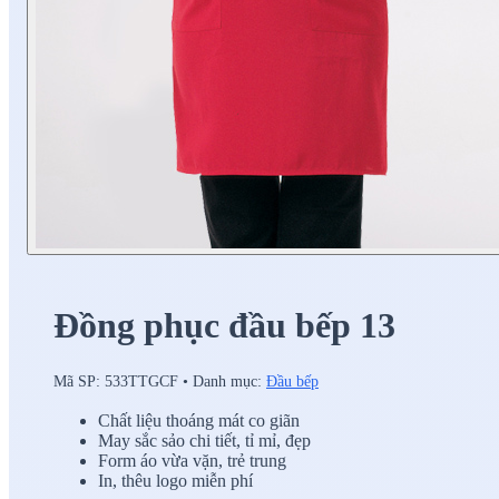
Đồng phục đầu bếp 13
Mã SP:
533TTGCF
•
Danh mục:
Đầu bếp
Chất liệu thoáng mát co giãn
May sắc sảo chi tiết, tỉ mỉ, đẹp
Form áo vừa vặn, trẻ trung
In, thêu logo miễn phí