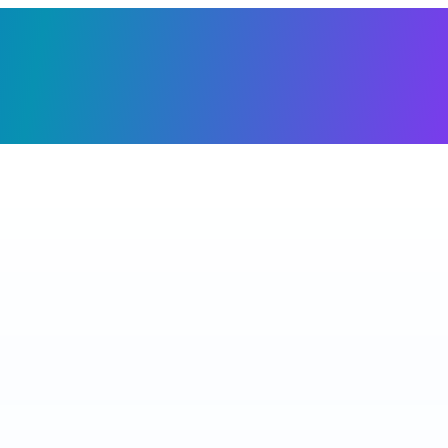
Giỏ h