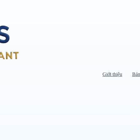
Giới thiệu
Bản
Di chuyển chuột vào danh mục bên
trái để xem danh mục con.