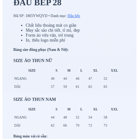
ĐẦU BẾP 28
Mã SP:
1865YWQYD
•
Danh mục:
Đầu bếp
Chất liệu thoáng mát co giãn
May sắc sảo chi tiết, tỉ mỉ, đẹp
Form áo vừa vặn, trẻ trung
In, thêu logo miễn phí
Bảng size đồng phục (Nam & Nữ):
SIZE ÁO THUN NỮ
SIZE
S
M
L
XL
XXL
NGANG
40
44
46
47
52
DÀI
57
59
61
62
65
SIZE ÁO THUN NAM
SIZE
S
M
L
XL
XXL
NGANG
44
48
52
54
58
DÀI
62
66
70
72
75
Bảng màu vải có sẵn: