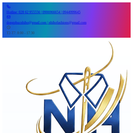
Hotline: 028 62 955556 | 0906966654 | 0944999645
dongphucnhiho@gmail.com | nhihofashions@gmail.com
T2-T7: 8:00 - 17:30