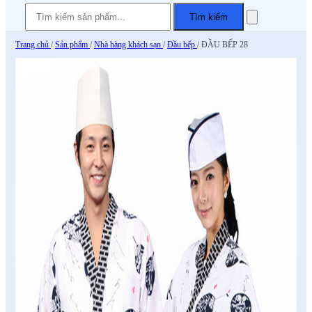
Tìm kiếm
Trang chủ
/
Sản phẩm
/
Nhà hàng khách sạn
/
Đầu bếp
/
ĐẦU BẾP 28