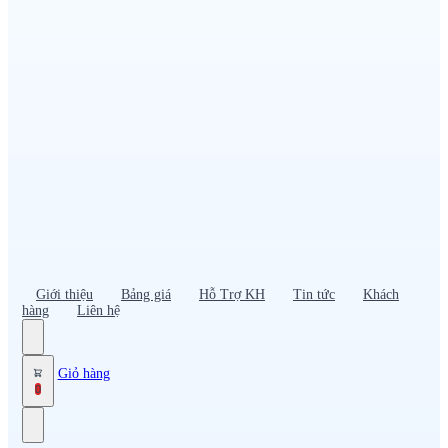
Đồng phục PG – Bán hàng
Bảo hộ lao động
Đồng phục bảo vệ – vệ sĩ
Đồng phục giao nhận – tài xế
Áo gió
Tạp dề
Mũ nón, cà vạt
Giới thiệu
Bảng giá
Hỗ Trợ KH
Tin tức
Khách
hàng
Liên hệ
Giỏ hàng
0