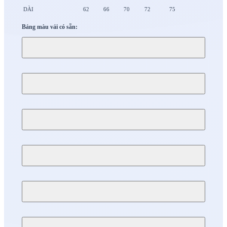
DÀI
62
66
70
72
75
Bảng màu vải có sẵn: