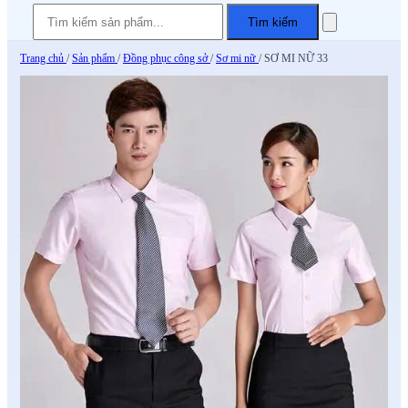
Tìm kiếm
Trang chủ
/
Sản phẩm
/
Đồng phục công sở
/
Sơ mi nữ
/
SƠ MI NỮ 33