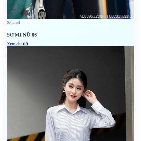
Sơ mi nữ
SƠ MI NỮ 86
Xem chi tiết