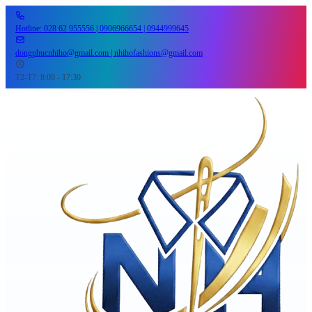
Hotline: 028 62 955556 | 0906966654 | 0944999645
dongphucnhiho@gmail.com | nhihofashions@gmail.com
T2-T7: 8:00 - 17:30