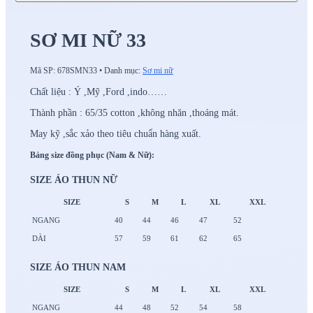
SƠ MI NỮ 33
Mã SP:
678SMN33
•
Danh mục:
Sơ mi nữ
Chất liệu : Ý ,Mỹ ,Ford ,indo……
Thành phần : 65/35 cotton ,không nhăn ,thoáng mát.
May kỹ ,sắc xảo theo tiêu chuẩn hàng xuất.
Bảng size đồng phục (Nam & Nữ):
SIZE ÁO THUN NỮ
SIZE
S
M
L
XL
XXL
NGANG
40
44
46
47
52
DÀI
57
59
61
62
65
SIZE ÁO THUN NAM
SIZE
S
M
L
XL
XXL
NGANG
44
48
52
54
58