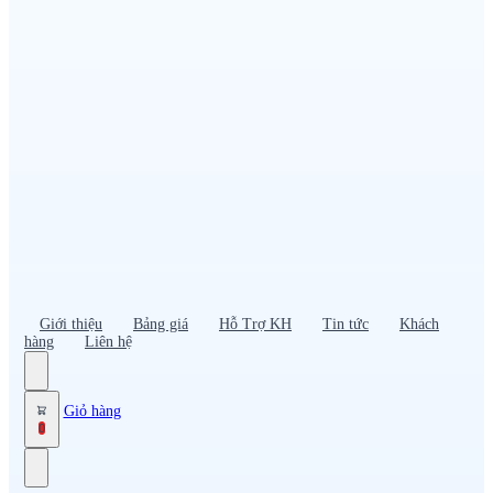
Đồng phục PG – Bán hàng
Bảo hộ lao động
Đồng phục bảo vệ – vệ sĩ
Đồng phục giao nhận – tài xế
Áo gió
Tạp dề
Mũ nón, cà vạt
Giới thiệu
Bảng giá
Hỗ Trợ KH
Tin tức
Khách
hàng
Liên hệ
Giỏ hàng
0