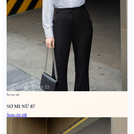
Sơ mi nữ
SƠ MI NỮ 87
Xem chi tiết