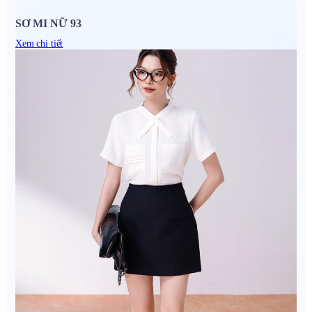
SƠ MI NỮ 93
Xem chi tiết