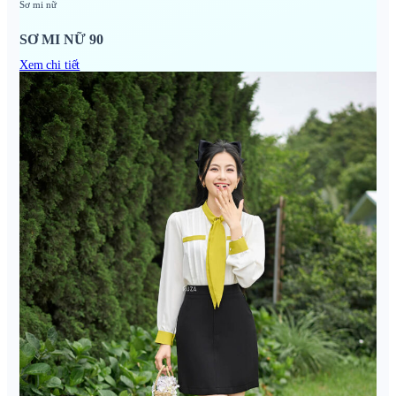
Sơ mi nữ
SƠ MI NỮ 90
Xem chi tiết