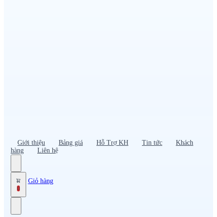
Đồng phục PG – Bán hàng
Bảo hộ lao động
Đồng phục bảo vệ – vệ sĩ
Đồng phục giao nhận – tài xế
Áo gió
Tạp dề
Mũ nón, cà vạt
Giới thiệu
Bảng giá
Hỗ Trợ KH
Tin tức
Khách
hàng
Liên hệ
Giỏ hàng
0