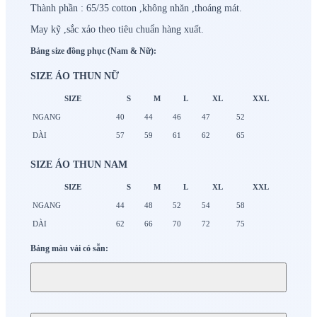
Thành phần : 65/35 cotton ,không nhăn ,thoáng mát.
May kỹ ,sắc xảo theo tiêu chuẩn hàng xuất.
Bảng size đồng phục (Nam & Nữ):
SIZE ÁO THUN NỮ
SIZE
S
M
L
XL
XXL
NGANG
40
44
46
47
52
DÀI
57
59
61
62
65
SIZE ÁO THUN NAM
SIZE
S
M
L
XL
XXL
NGANG
44
48
52
54
58
DÀI
62
66
70
72
75
Bảng màu vải có sẵn: