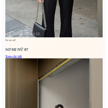
Sơ mi nữ
SƠ MI NỮ 87
Xem chi tiết