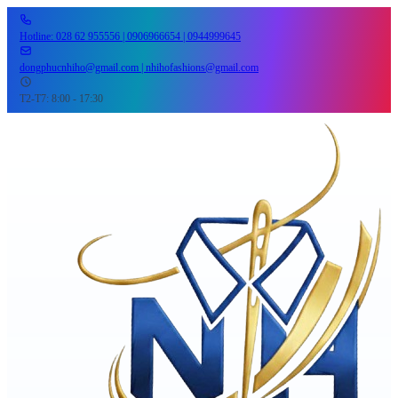
Hotline: 028 62 955556 | 0906966654 | 0944999645
dongphucnhiho@gmail.com | nhihofashions@gmail.com
T2-T7: 8:00 - 17:30