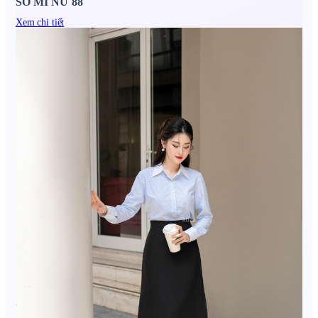
SƠ MI NỮ 88
Xem chi tiết