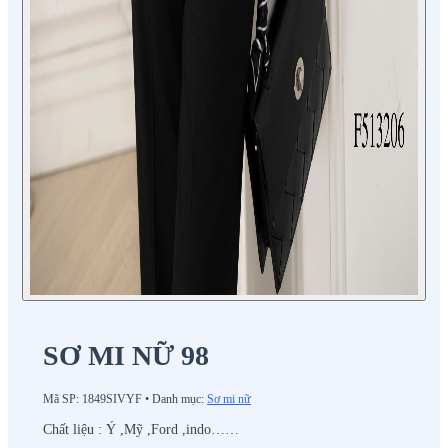
SƠ MI NỮ 98
Mã SP:
1849SIVYF
•
Danh mục:
Sơ mi nữ
Chất liệu : Ý ,Mỹ ,Ford ,indo……