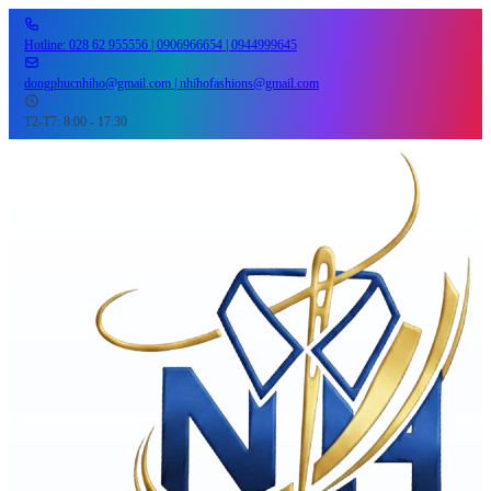
Hotline: 028 62 955556 | 0906966654 | 0944999645
dongphucnhiho@gmail.com | nhihofashions@gmail.com
T2-T7: 8:00 - 17:30