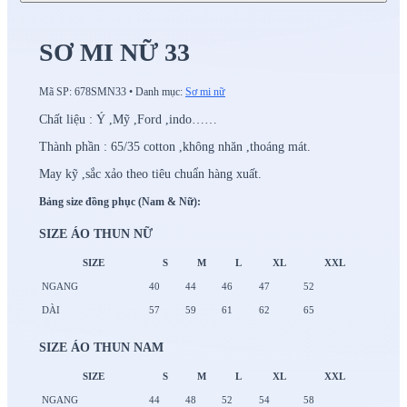
SƠ MI NỮ 33
Mã SP:
678SMN33
•
Danh mục:
Sơ mi nữ
Chất liệu : Ý ,Mỹ ,Ford ,indo……
Thành phần : 65/35 cotton ,không nhăn ,thoáng mát.
May kỹ ,sắc xảo theo tiêu chuẩn hàng xuất.
Bảng size đồng phục (Nam & Nữ):
SIZE ÁO THUN NỮ
SIZE
S
M
L
XL
XXL
NGANG
40
44
46
47
52
DÀI
57
59
61
62
65
SIZE ÁO THUN NAM
SIZE
S
M
L
XL
XXL
NGANG
44
48
52
54
58