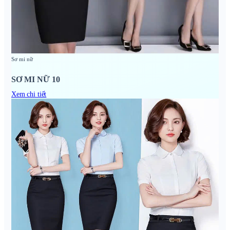
Sơ mi nữ
SƠ MI NỮ 10
Xem chi tiết