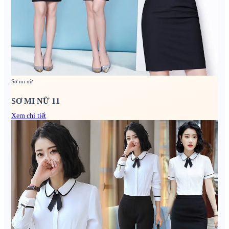
Sơ mi nữ
SƠ MI NỮ 11
Xem chi tiết