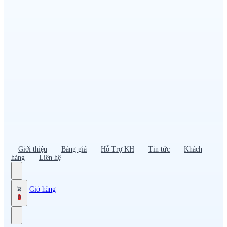
Đồng phục PG – Bán hàng
Bảo hộ lao động
Đồng phục bảo vệ – vệ sĩ
Đồng phục giao nhận – tài xế
Áo gió
Tạp dề
Mũ nón, cà vạt
Giới thiệu
Bảng giá
Hỗ Trợ KH
Tin tức
Khách
hàng
Liên hệ
Giỏ hàng
0