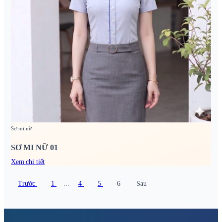
Sơ mi nữ
SƠ MI NỮ 01
Xem chi tiết
Trước
1
...
4
5
6
Sau