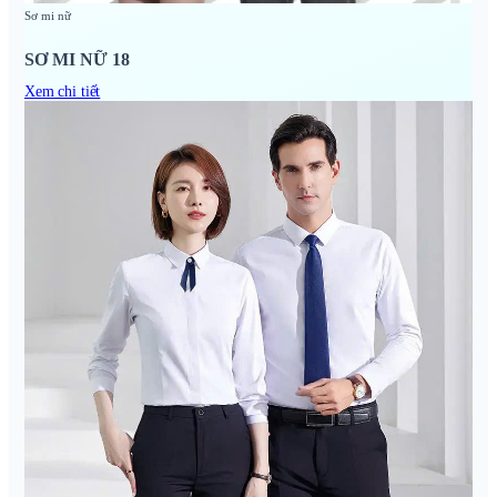
Sơ mi nữ
SƠ MI NỮ 18
Xem chi tiết