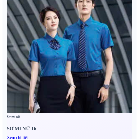
Sơ mi nữ
SƠ MI NỮ 16
Xem chi tiết