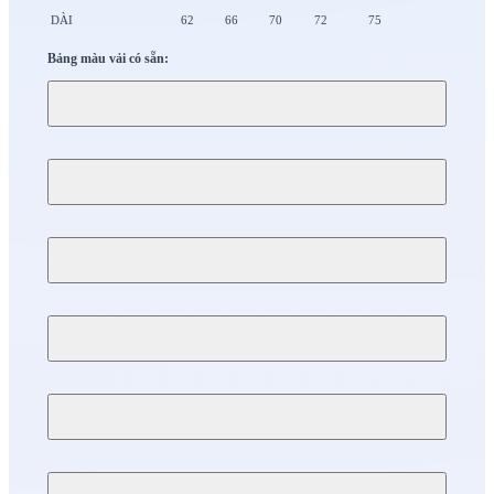
DÀI
62
66
70
72
75
Bảng màu vải có sẵn: