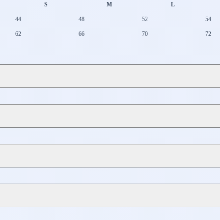
S
M
L
44
48
52
54
62
66
70
72