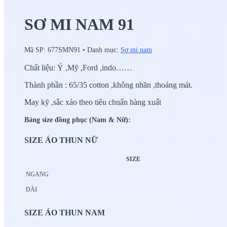
SƠ MI NAM 91
Mã SP:
677SMN91
•
Danh mục:
Sơ mi nam
Chất liệu: Ý ,Mỹ ,Ford ,indo……
Thành phần : 65/35 cotton ,không nhăn ,thoáng mát.
May kỹ ,sắc xảo theo tiêu chuẩn hàng xuất
Bảng size đồng phục (Nam & Nữ):
SIZE ÁO THUN NỮ
SIZE
NGANG
DÀI
SIZE ÁO THUN NAM