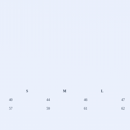
S
M
L
40
44
46
47
57
59
61
62