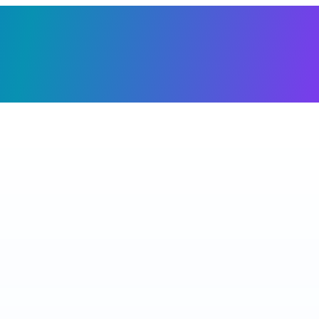
Giỏ h