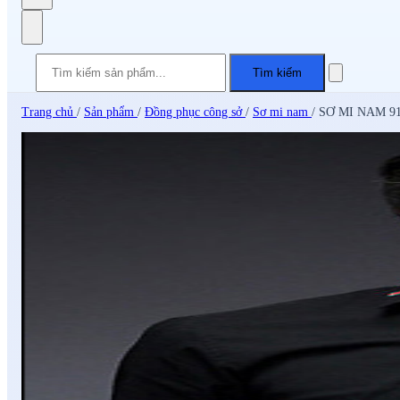
Tìm kiếm
Trang chủ
/
Sản phẩm
/
Đồng phục công sở
/
Sơ mi nam
/
SƠ MI NAM 9