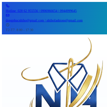
Hotline: 028 62 955556 | 0906966654 | 0944999645
dongphucnhiho@gmail.com | nhihofashions@gmail.com
T2-T7: 8:00 - 17:30