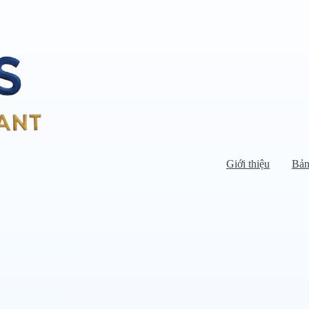
Giới thiệu
Bản
Di chuyển chuột vào danh mục bên
trái để xem danh mục con.