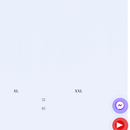
XL
XXL
52
65