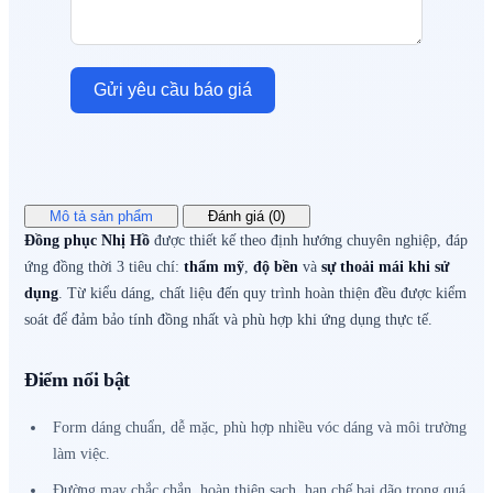
Gửi yêu cầu báo giá
Mô tả sản phẩm
Đánh giá (0)
Đồng phục Nhị Hồ
được thiết kế theo định hướng chuyên nghiệp, đáp
ứng đồng thời 3 tiêu chí:
thẩm mỹ
,
độ bền
và
sự thoải mái khi sử
dụng
. Từ kiểu dáng, chất liệu đến quy trình hoàn thiện đều được kiểm
soát để đảm bảo tính đồng nhất và phù hợp khi ứng dụng thực tế.
Điểm nổi bật
Form dáng chuẩn, dễ mặc, phù hợp nhiều vóc dáng và môi trường
làm việc.
Đường may chắc chắn, hoàn thiện sạch, hạn chế bai dão trong quá