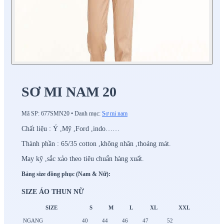
SƠ MI NAM 20
Mã SP:
677SMN20
•
Danh mục:
Sơ mi nam
Chất liệu : Ý ,Mỹ ,Ford ,indo……
Thành phần : 65/35 cotton ,không nhăn ,thoáng mát.
May kỹ ,sắc xảo theo tiêu chuẩn hàng xuất.
Bảng size đồng phục (Nam & Nữ):
SIZE ÁO THUN NỮ
SIZE
S
M
L
XL
XXL
NGANG
40
44
46
47
52