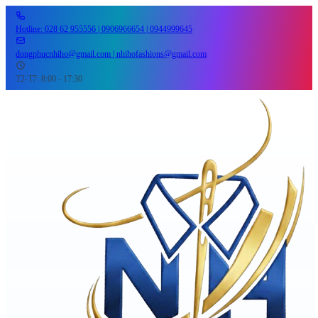
Hotline: 028 62 955556 | 0906966654 | 0944999645
dongphucnhiho@gmail.com | nhihofashions@gmail.com
T2-T7: 8:00 - 17:30