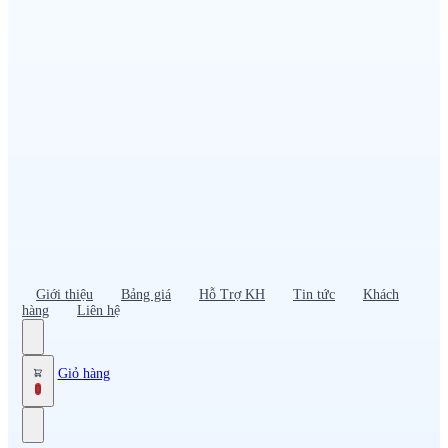
Đồng phục PG – Bán hàng
Bảo hộ lao động
Đồng phục bảo vệ – vệ sĩ
Đồng phục giao nhận – tài xế
Áo gió
Tạp dề
Mũ nón, cà vạt
Giới thiệu
Bảng giá
Hỗ Trợ KH
Tin tức
Khách
hàng
Liên hệ
Giỏ hàng
0