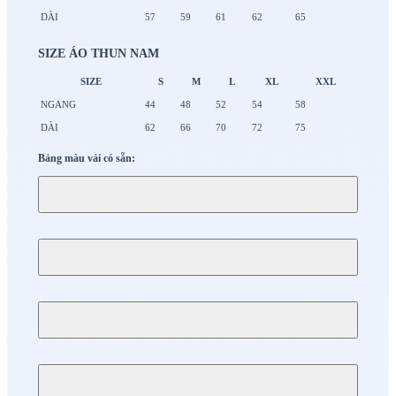
DÀI
57
59
61
62
65
SIZE ÁO THUN NAM
SIZE
S
M
L
XL
XXL
NGANG
44
48
52
54
58
DÀI
62
66
70
72
75
Bảng màu vải có sẵn: