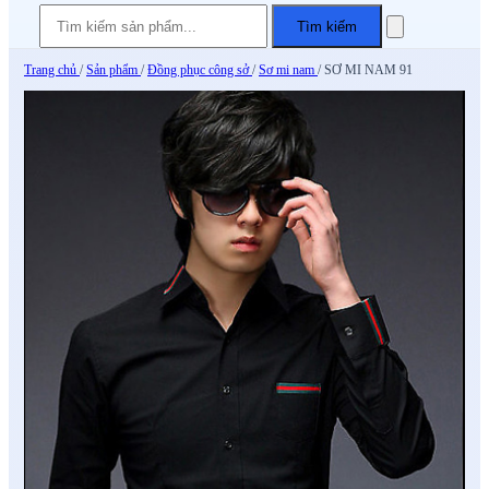
Tìm kiếm
Trang chủ
/
Sản phẩm
/
Đồng phục công sở
/
Sơ mi nam
/
SƠ MI NAM 91