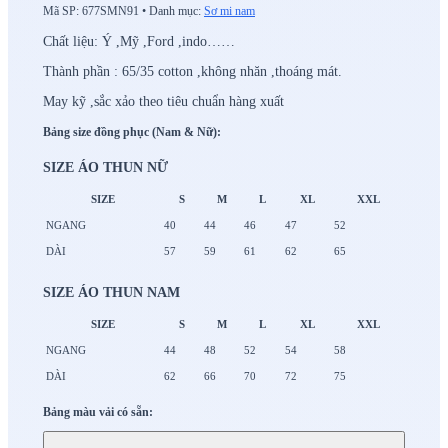
Mã SP:
677SMN91
•
Danh mục:
Sơ mi nam
Chất liệu: Ý ,Mỹ ,Ford ,indo……
Thành phần : 65/35 cotton ,không nhăn ,thoáng mát.
May kỹ ,sắc xảo theo tiêu chuẩn hàng xuất
Bảng size đồng phục (Nam & Nữ):
SIZE ÁO THUN NỮ
SIZE
S
M
L
XL
XXL
NGANG
40
44
46
47
52
DÀI
57
59
61
62
65
SIZE ÁO THUN NAM
SIZE
S
M
L
XL
XXL
NGANG
44
48
52
54
58
DÀI
62
66
70
72
75
Bảng màu vải có sẵn: