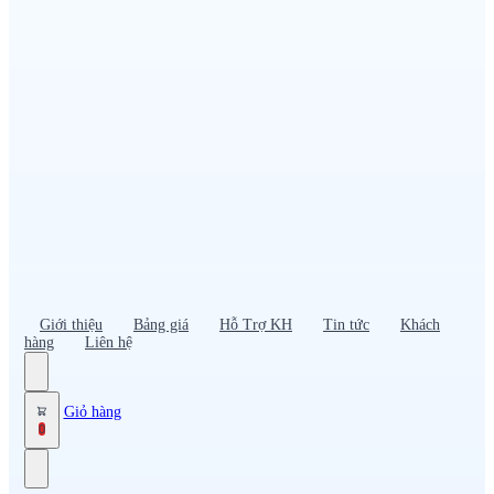
Đồng phục PG – Bán hàng
Bảo hộ lao động
Đồng phục bảo vệ – vệ sĩ
Đồng phục giao nhận – tài xế
Áo gió
Tạp dề
Mũ nón, cà vạt
Giới thiệu
Bảng giá
Hỗ Trợ KH
Tin tức
Khách
hàng
Liên hệ
Giỏ hàng
0