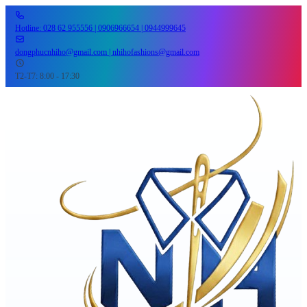
Hotline: 028 62 955556 | 0906966654 | 0944999645
dongphucnhiho@gmail.com | nhihofashions@gmail.com
T2-T7: 8:00 - 17:30