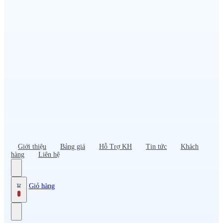
Đồng phục PG – Bán hàng
Bảo hộ lao động
Đồng phục bảo vệ – vệ sĩ
Đồng phục giao nhận – tài xế
Áo gió
Tạp dề
Mũ nón, cà vạt
Giới thiệu
Bảng giá
Hỗ Trợ KH
Tin tức
Khách
hàng
Liên hệ
Giỏ hàng
0