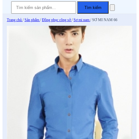
Tìm kiếm
Trang chủ
/
Sản phẩm
/
Đồng phục công sở
/
Sơ mi nam
/
SƠ MI NAM 66