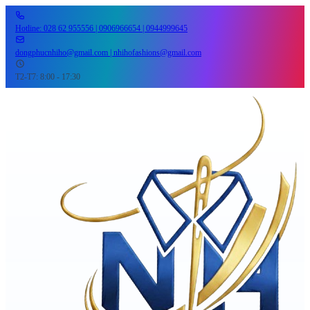
Hotline: 028 62 955556 | 0906966654 | 0944999645
dongphucnhiho@gmail.com | nhihofashions@gmail.com
T2-T7: 8:00 - 17:30