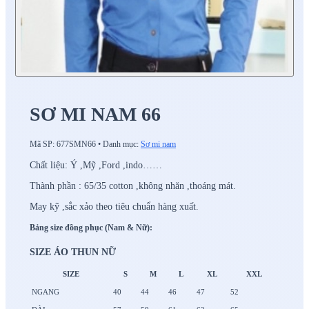
SƠ MI NAM 66
Mã SP:
677SMN66
•
Danh mục:
Sơ mi nam
Chất liệu: Ý ,Mỹ ,Ford ,indo……
Thành phần : 65/35 cotton ,không nhăn ,thoáng mát.
May kỹ ,sắc xảo theo tiêu chuẩn hàng xuất.
Bảng size đồng phục (Nam & Nữ):
SIZE ÁO THUN NỮ
SIZE
S
M
L
XL
XXL
NGANG
40
44
46
47
52