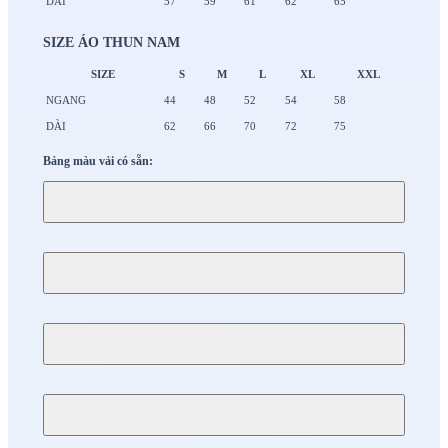
DÀI
57
59
61
62
65
SIZE ÁO THUN NAM
SIZE
S
M
L
XL
XXL
NGANG
44
48
52
54
58
DÀI
62
66
70
72
75
Bảng màu vải có sẵn: