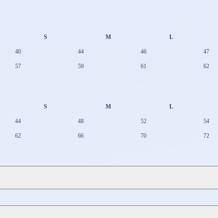
S
M
L
40
44
46
47
57
59
61
62
S
M
L
44
48
52
54
62
66
70
72