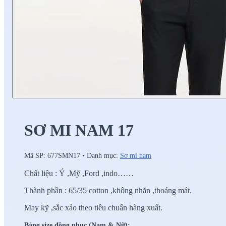
SƠ MI NAM 17
Mã SP:
677SMN17
•
Danh mục:
Sơ mi nam
Chất liệu : Ý ,Mỹ ,Ford ,indo……
Thành phần : 65/35 cotton ,không nhăn ,thoáng mát.
May kỹ ,sắc xảo theo tiêu chuẩn hàng xuất.
Bảng size đồng phục (Nam & Nữ):