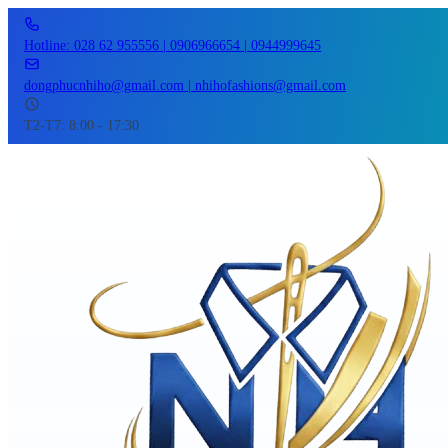
Hotline: 028 62 955556 | 0906966654 | 0944999645
dongphucnhiho@gmail.com | nhihofashions@gmail.com
T2-T7: 8:00 - 17:30