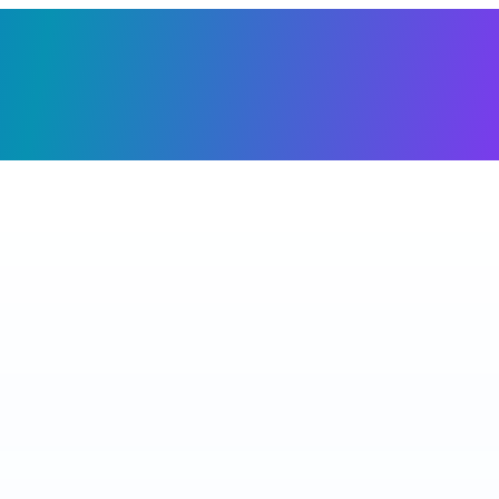
Giỏ h