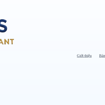
Giới thiệu
Bản
Di chuyển chuột vào danh mục bên
trái để xem danh mục con.