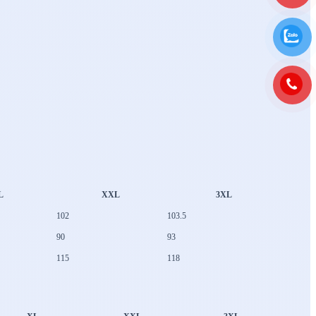
L
XXL
3XL
102
103.5
90
93
115
118