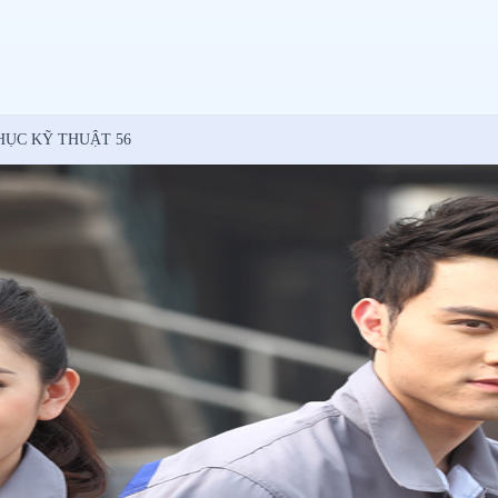
ỤC KỸ THUẬT 56