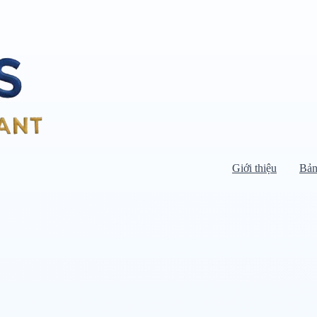
Giới thiệu
Bản
Di chuyển chuột vào danh mục bên
trái để xem danh mục con.