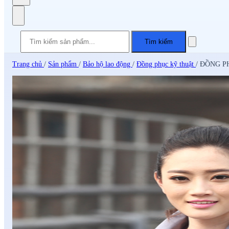
Tìm kiếm
Trang chủ
/
Sản phẩm
/
Bảo hộ lao động
/
Đồng phục kỹ thuật
/
ĐỒNG PH