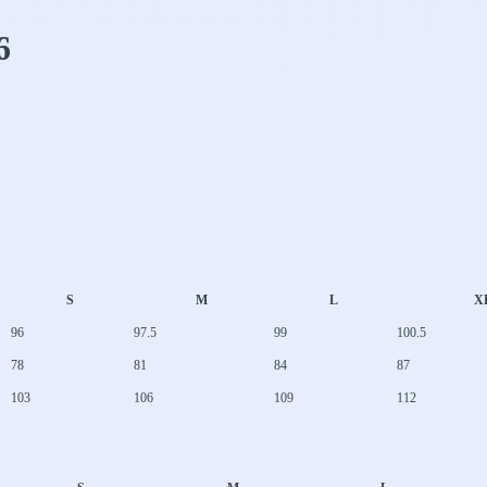
6
S
M
L
X
96
97.5
99
100.5
78
81
84
87
103
106
109
112