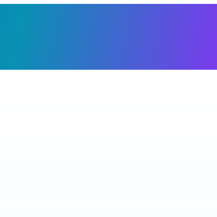
Giỏ h