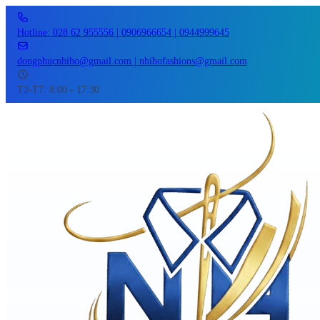
Hotline: 028 62 955556 | 0906966654 | 0944999645
dongphucnhiho@gmail.com | nhihofashions@gmail.com
T2-T7: 8:00 - 17:30