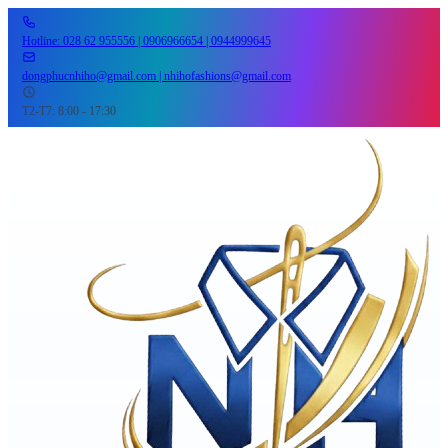
Hotline: 028 62 955556 | 0906966654 | 0944999645
dongphucnhiho@gmail.com | nhihofashions@gmail.com
T2-T7: 8:00 - 17:30