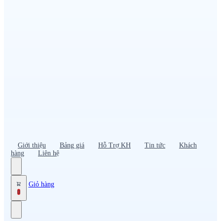
Đồng phục PG – Bán hàng
Bảo hộ lao động
Đồng phục bảo vệ – vệ sĩ
Đồng phục giao nhận – tài xế
Áo gió
Tạp dề
Mũ nón, cà vạt
Giới thiệu
Bảng giá
Hỗ Trợ KH
Tin tức
Khách
hàng
Liên hệ
Giỏ hàng
0