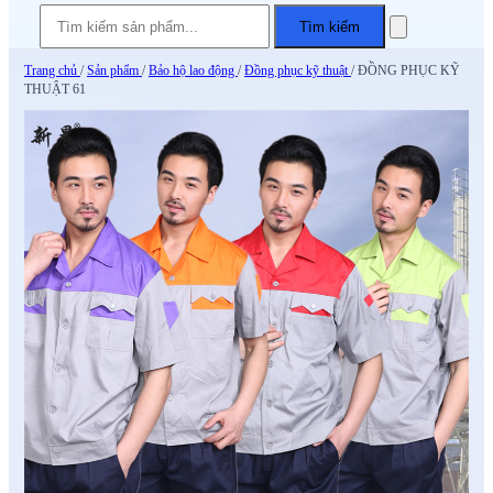
Tìm kiếm
Trang chủ
/
Sản phẩm
/
Bảo hộ lao động
/
Đồng phục kỹ thuật
/
ĐỒNG PHỤC KỸ
THUẬT 61