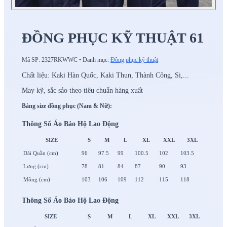
ĐỒNG PHỤC KỸ THUẬT 61
Mã SP:
2327RKWWC
•
Danh mục:
Đồng phục kỹ thuật
Chất liệu: Kaki Hàn Quốc, Kaki Thun, Thành Công, Si,...
May kỹ, sắc sảo theo tiêu chuẩn hàng xuất
Bảng size đồng phục (Nam & Nữ):
Thông Số Áo Bảo Hộ Lao Động
SIZE
S
M
L
XL
XXL
3XL
Dài Quần (cm)
96
97.5
99
100.5
102
103.5
Lưng (cm)
78
81
84
87
90
93
Mông (cm)
103
106
109
112
115
118
Thông Số Áo Bảo Hộ Lao Động
SIZE
S
M
L
XL
XXL
3XL