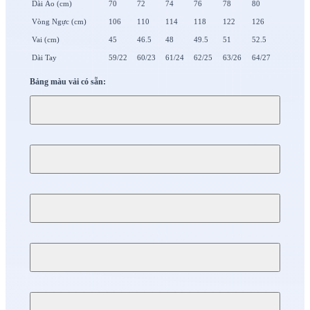
Dài Áo (cm)
70
72
74
76
78
80
Vòng Ngực (cm)
106
110
114
118
122
126
Vai (cm)
45
46.5
48
49.5
51
52.5
Dài Tay
59/22
60/23
61/24
62/25
63/26
64/27
Bảng màu vải có sẵn: