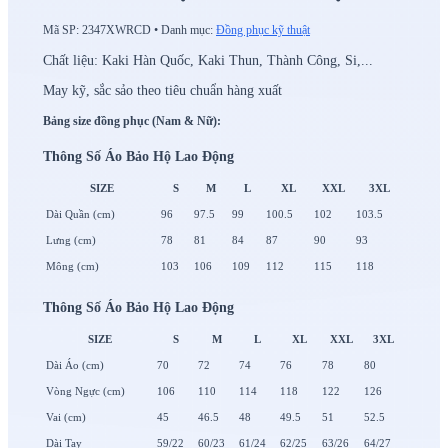
Mã SP:
2347XWRCD
•
Danh mục:
Đồng phục kỹ thuật
Chất liệu: Kaki Hàn Quốc, Kaki Thun, Thành Công, Si,...
May kỹ, sắc sảo theo tiêu chuẩn hàng xuất
Bảng size đồng phục (Nam & Nữ):
Thông Số Áo Bảo Hộ Lao Động
SIZE
S
M
L
XL
XXL
3XL
Dài Quần (cm)
96
97.5
99
100.5
102
103.5
Lưng (cm)
78
81
84
87
90
93
Mông (cm)
103
106
109
112
115
118
Thông Số Áo Bảo Hộ Lao Động
SIZE
S
M
L
XL
XXL
3XL
Dài Áo (cm)
70
72
74
76
78
80
Vòng Ngực (cm)
106
110
114
118
122
126
Vai (cm)
45
46.5
48
49.5
51
52.5
Dài Tay
59/22
60/23
61/24
62/25
63/26
64/27