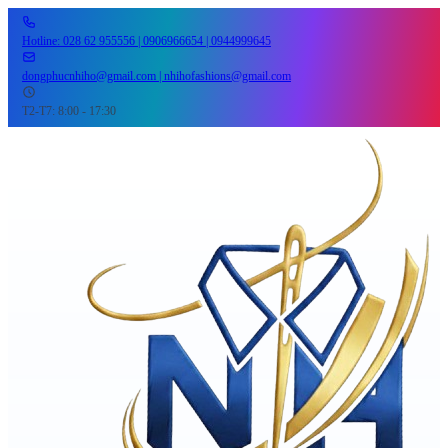
Hotline: 028 62 955556 | 0906966654 | 0944999645
dongphucnhiho@gmail.com | nhihofashions@gmail.com
T2-T7: 8:00 - 17:30