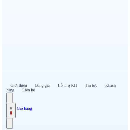
Đồng phục PG – Bán hàng
Bảo hộ lao động
Đồng phục bảo vệ – vệ sĩ
Đồng phục giao nhận – tài xế
Áo gió
Tạp dề
Mũ nón, cà vạt
Giới thiệu
Bảng giá
Hỗ Trợ KH
Tin tức
Khách
hàng
Liên hệ
Giỏ hàng
0