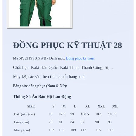
ĐỒNG PHỤC KỸ THUẬT 28
Mã SP:
2119VXNWB
•
Danh mục:
Đồng phục kỹ thuật
Chất liệu: Kaki Hàn Quốc, Kaki Thun, Thành Công, Si,...
May kỹ, sắc sảo theo tiêu chuẩn hàng xuất
Bảng size đồng phục (Nam & Nữ):
Thông Số Áo Bảo Hộ Lao Động
SIZE
S
M
L
XL
XXL
3XL
Dài Quần (cm)
96
97.5
99
100.5
102
103.5
Lưng (cm)
78
81
84
87
90
93
Mông (cm)
103
106
109
112
115
118