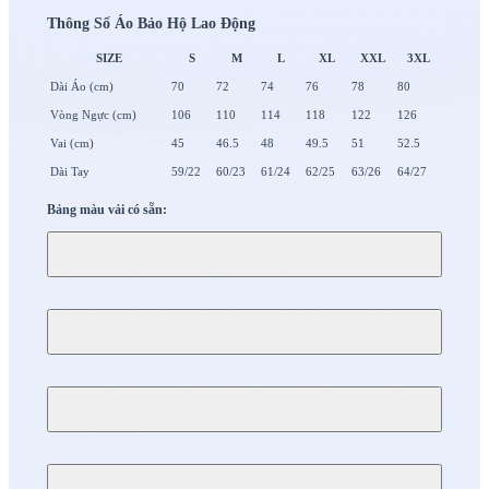
Thông Số Áo Bảo Hộ Lao Động
SIZE
S
M
L
XL
XXL
3XL
Dài Áo (cm)
70
72
74
76
78
80
Vòng Ngực (cm)
106
110
114
118
122
126
Vai (cm)
45
46.5
48
49.5
51
52.5
Dài Tay
59/22
60/23
61/24
62/25
63/26
64/27
Bảng màu vải có sẵn: