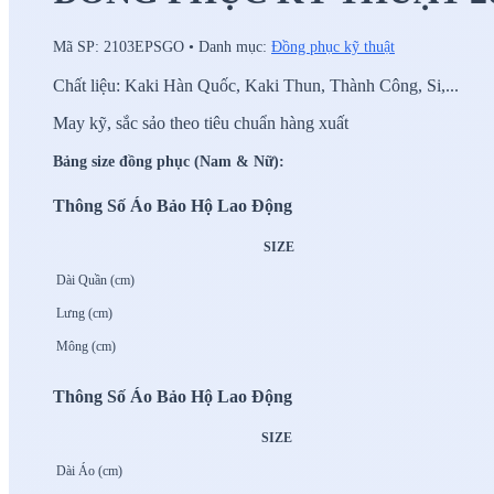
Mã SP:
2103EPSGO
•
Danh mục:
Đồng phục kỹ thuật
Chất liệu: Kaki Hàn Quốc, Kaki Thun, Thành Công, Si,...
May kỹ, sắc sảo theo tiêu chuẩn hàng xuất
Bảng size đồng phục (Nam & Nữ):
Thông Số Áo Bảo Hộ Lao Động
SIZE
Dài Quần (cm)
Lưng (cm)
Mông (cm)
Thông Số Áo Bảo Hộ Lao Động
SIZE
Dài Áo (cm)