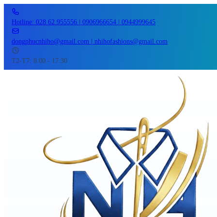
Hotline: 028 62 955556 | 0906966654 | 0944999645
dongphucnhiho@gmail.com | nhihofashions@gmail.com
T2-T7: 8:00 - 17:30