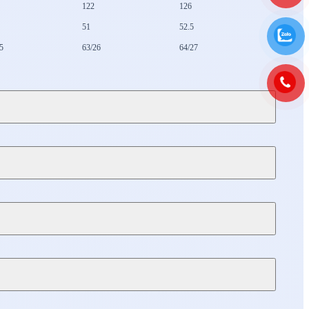
122
126
51
52.5
5
63/26
64/27