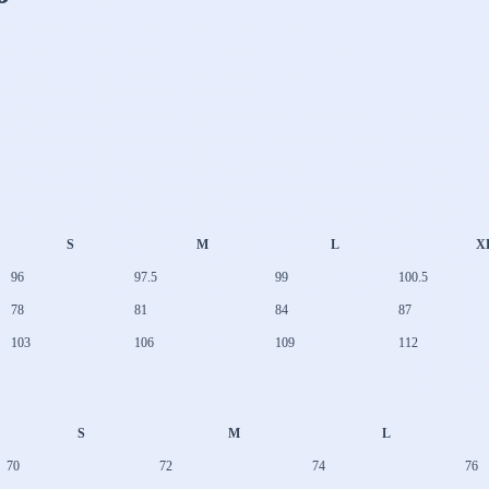
S
M
L
X
96
97.5
99
100.5
78
81
84
87
103
106
109
112
S
M
L
70
72
74
76