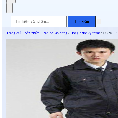
Tìm kiếm
Trang chủ
/
Sản phẩm
/
Bảo hộ lao động
/
Đồng phục kỹ thuật
/
ĐỒNG PH