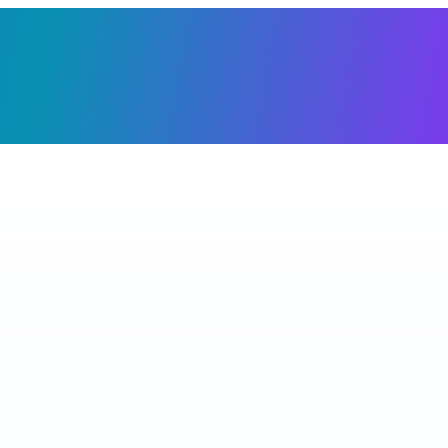
Giỏ h