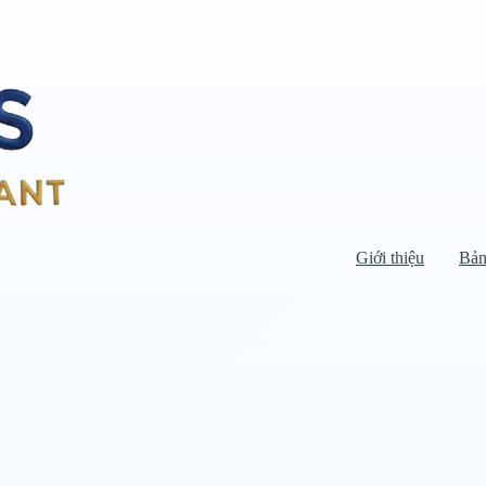
Giới thiệu
Bản
Di chuyển chuột vào danh mục bên
trái để xem danh mục con.