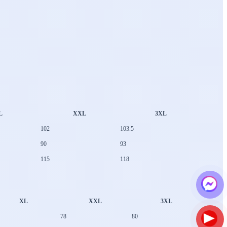
L
XXL
3XL
102
103.5
90
93
115
118
XL
XXL
3XL
78
80