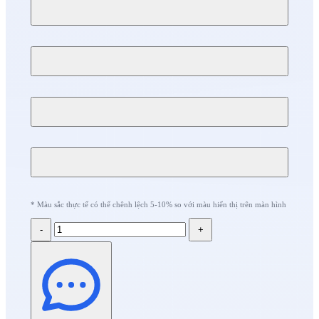
* Màu sắc thực tế có thể chênh lệch 5-10% so với màu hiển thị trên màn hình
-
+