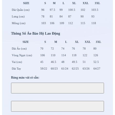
SIZE
S
M
L
XL
XXL
3XL
Dài Quần (cm)
96
97.5
99
100.5
102
103.5
Lưng (cm)
78
81
84
87
90
93
Mông (cm)
103
106
109
112
115
118
Thông Số Áo Bảo Hộ Lao Động
SIZE
S
M
L
XL
XXL
3XL
Dài Áo (cm)
70
72
74
76
78
80
Vòng Ngực (cm)
106
110
114
118
122
126
Vai (cm)
45
46.5
48
49.5
51
52.5
Dài Tay
59/22
60/23
61/24
62/25
63/26
64/27
Bảng màu vải có sẵn: