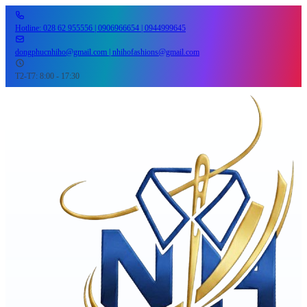
Hotline: 028 62 955556 | 0906966654 | 0944999645
dongphucnhiho@gmail.com | nhihofashions@gmail.com
T2-T7: 8:00 - 17:30