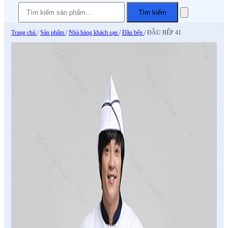
Tìm kiếm
Trang chủ
/
Sản phẩm
/
Nhà hàng khách sạn
/
Đầu bếp
/
ĐẦU BẾP 41