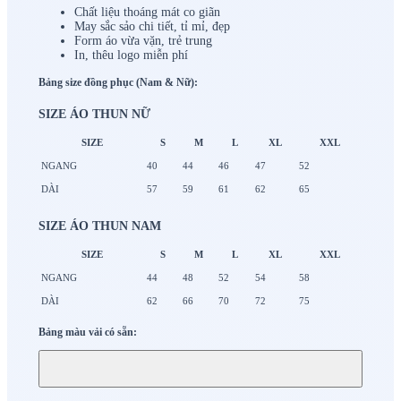
Chất liệu thoáng mát co giãn
May sắc sảo chi tiết, tỉ mỉ, đẹp
Form áo vừa vặn, trẻ trung
In, thêu logo miễn phí
Bảng size đồng phục (Nam & Nữ):
SIZE ÁO THUN NỮ
SIZE
S
M
L
XL
XXL
NGANG
40
44
46
47
52
DÀI
57
59
61
62
65
SIZE ÁO THUN NAM
SIZE
S
M
L
XL
XXL
NGANG
44
48
52
54
58
DÀI
62
66
70
72
75
Bảng màu vải có sẵn: