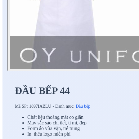
ĐẦU BẾP 44
Mã SP:
1897IABLU
•
Danh mục:
Đầu bếp
Chất liệu thoáng mát co giãn
May sắc sảo chi tiết, tỉ mỉ, đẹp
Form áo vừa vặn, trẻ trung
In, thêu logo miễn phí