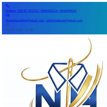
Hotline: 028 62 955556 | 0906966654 | 0944999645
dongphucnhiho@gmail.com | nhihofashions@gmail.com
T2-T7: 8:00 - 17:30