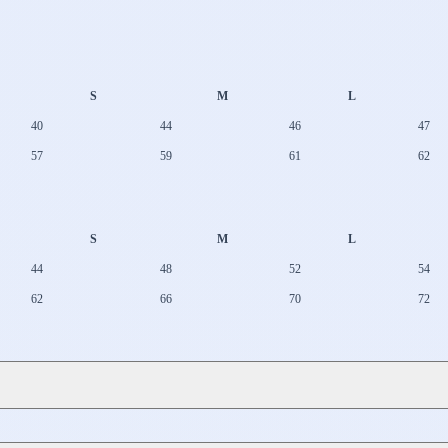
S
M
L
40
44
46
47
57
59
61
62
S
M
L
44
48
52
54
62
66
70
72