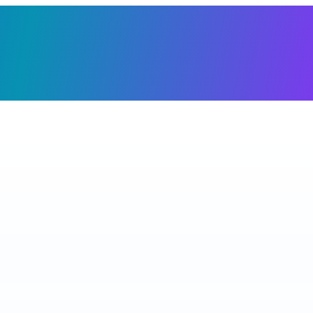
Giỏ h