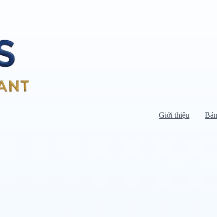
Giới thiệu
Bản
Di chuyển chuột vào danh mục bên
trái để xem danh mục con.