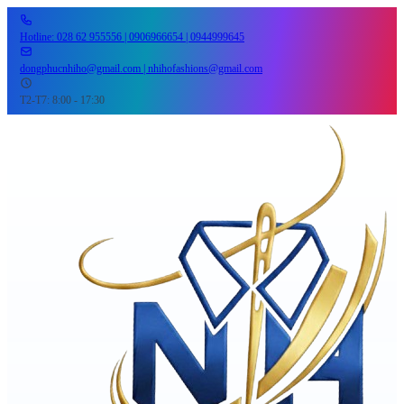
Hotline: 028 62 955556 | 0906966654 | 0944999645
dongphucnhiho@gmail.com | nhihofashions@gmail.com
T2-T7: 8:00 - 17:30