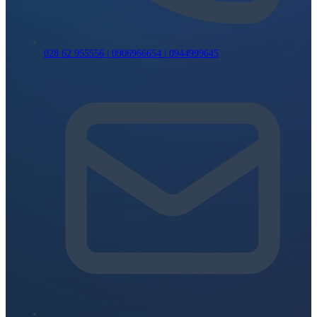
028 62 955556 | 0906966654 | 0944999645