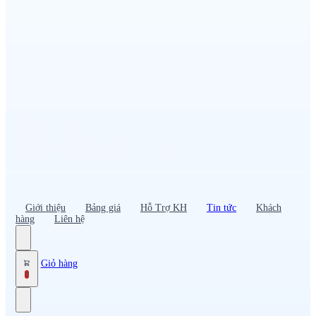
Đồng phục PG – Bán hàng
Bảo hộ lao động
Đồng phục bảo vệ – vệ sĩ
Đồng phục giao nhận – tài xế
Áo gió
Tạp dề
Mũ nón, cà vạt
Giới thiệu
Bảng giá
Hỗ Trợ KH
Tin tức
Khách
hàng
Liên hệ
Giỏ hàng
0