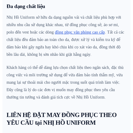
Đa dạng chất liệu
Nhị Hồ Uniform sở hữu đa dạng nguồn vải và chất liệu phù hợp với
nhiều nhu cầu sử dụng khác nhau, từ đồng phục công sở, áo sơ mi,
polo đến vest hoặc các dòng
đồng phục văn phòng cao cấp
. Tất cả các
chất liệu đều đảm bảo an toàn cho da, được xử lý và kiểm tra kỹ để
đảm bảo khi gây ngứa hay khó chịu khi cọ xát vào da, đồng thời độ
bền lâu dài, không bị sờn nhão khi giặt hằng ngày.
Khách hàng có thể dễ dàng lựa chọn chất liệu theo ngân sách, đặc thù
công việc và môi trường sử dụng để vừa đảm bảo tính thẩm mỹ, vừa
mang lại sự thoải mái cho người mặc trong suốt quá trình làm việc.
Đây cũng là lý do các đơn vị muốn may đồng phục theo yêu cầu
thường tin tưởng và đánh giá tích cực về Nhị Hồ Uniform.
LIÊN HỆ ĐẶT MAY ĐỒNG PHỤC THEO
YÊU CẦU tại NHỊ HỒ UNIFORM