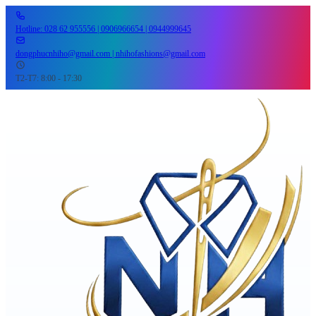
Hotline: 028 62 955556 | 0906966654 | 0944999645
dongphucnhiho@gmail.com | nhihofashions@gmail.com
T2-T7: 8:00 - 17:30