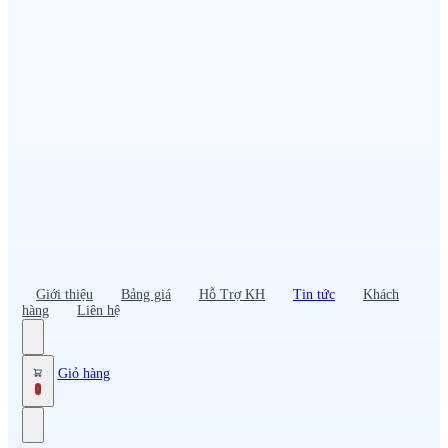
Đồng phục PG – Bán hàng
Bảo hộ lao động
Đồng phục bảo vệ – vệ sĩ
Đồng phục giao nhận – tài xế
Áo gió
Tạp dề
Mũ nón, cà vạt
Giới thiệu
Bảng giá
Hỗ Trợ KH
Tin tức
Khách
hàng
Liên hệ
Giỏ hàng
0