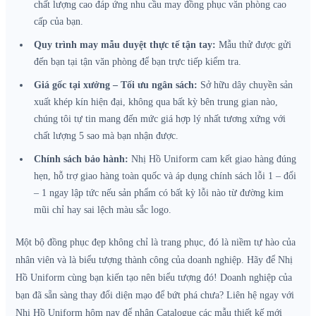
chất lượng cao đáp ứng nhu cầu may đồng phục văn phòng cao
cấp của bạn.
Quy trình may mẫu duyệt thực tế tận tay:
Mẫu thử được gửi
đến bạn tại tận văn phòng để bạn trực tiếp kiểm tra.
Giá gốc tại xưởng – Tối ưu ngân sách:
Sở hữu dây chuyền sản
xuất khép kín hiện đại, không qua bất kỳ bên trung gian nào,
chúng tôi tự tin mang đến mức giá hợp lý nhất tương xứng với
chất lượng 5 sao mà bạn nhận được.
Chính sách bảo hành:
Nhị Hồ Uniform cam kết giao hàng đúng
hẹn, hỗ trợ giao hàng toàn quốc và áp dụng chính sách lỗi 1 – đổi
– 1 ngay lập tức nếu sản phẩm có bất kỳ lỗi nào từ đường kim
mũi chỉ hay sai lệch màu sắc logo.
Một bộ đồng phục đẹp không chỉ là trang phục, đó là niềm tự hào của
nhân viên và là biểu tượng thành công của doanh nghiệp. Hãy để Nhị
Hồ Uniform cùng bạn kiến tạo nên biểu tượng đó! Doanh nghiệp của
bạn đã sẵn sàng thay đổi diện mạo để bứt phá chưa? Liên hệ ngay với
Nhị Hồ Uniform hôm nay để nhận Catalogue các mẫu thiết kế mới