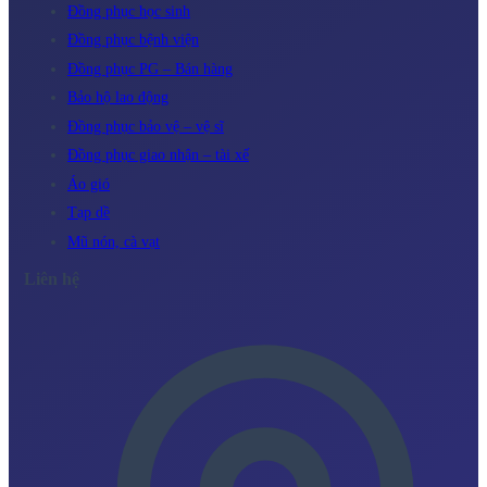
Đồng phục học sinh
Đồng phục bệnh viện
Đồng phục PG – Bán hàng
Bảo hộ lao động
Đồng phục bảo vệ – vệ sĩ
Đồng phục giao nhận – tài xế
Áo gió
Tạp dề
Mũ nón, cà vạt
Liên hệ