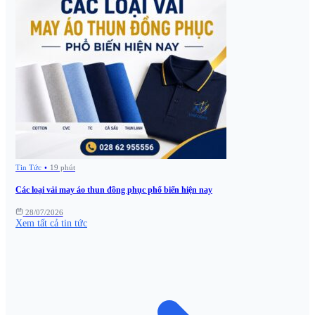
Tin Tức
•
19 phút
Các loại vải may áo thun đồng phục phổ biến hiện nay
28/07/2026
Xem tất cả tin tức