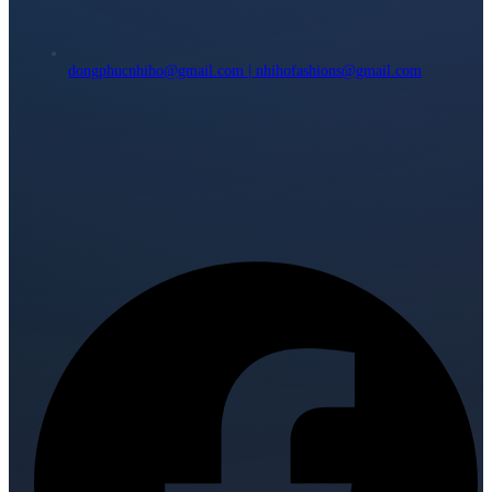
dongphucnhiho@gmail.com | nhihofashions@gmail.com