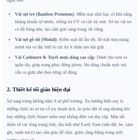
nghệ mới:
Vải sợi tre (Bamboo Premium):
Mềm mại như lụa, có khả năng
kháng khuẩn tự nhiên, chống tia UV và cực kỳ mát. Sơ mi vải tre
có độ bóng nhẹ, tạo cảm giác sang trọng rất riêng.
Vải sợi gỗ sồi (Modal):
Kiểm soát độ ẩm tốt, bề mặt mịn màng
mượt mà và đặc biệt là cực kỳ ít nhăn sau khi giặt.
Vải Cashmere & Tuyết mưa dáng cao cấp:
Dành cho vest và
quần tây, giúp trang phục đứng phom, lên dáng chuẩn mực mà
vẫn co giãn nhẹ theo từng cử động.
2. Thiết kế tối giản hiện đại
Sự sang trọng không nằm ở sự phô trương. Xu hướng hiện nay là
những chiếc áo sơ mi cổ trụ thanh lịch, áo polo dệt tổ ong thoáng khí
hay những chiếc blazer mềm mại không đệm vai dày cộp. Màu sắc
thiên về các tông trung tính, dịu mắt như Earth Tone (nâu đất, be, xám
ghi, xanh navy) tạo cảm giác dễ chịu, giảm căng thẳng trong môi