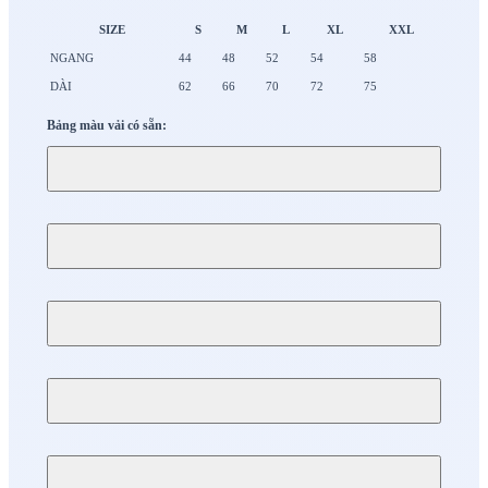
SIZE
S
M
L
XL
XXL
NGANG
44
48
52
54
58
DÀI
62
66
70
72
75
Bảng màu vải có sẵn: