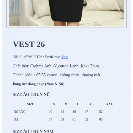
VEST 26
Mã SP:
679VEST26
•
Danh mục:
Vest
Chất liệu: Cashme Anh -Ý,cotton Lạnh ,Kaki Thun…..
Thành phần : 65/35 cotton ,không nhăn ,thoáng mát,
Bảng size đồng phục (Nam & Nữ):
SIZE ÁO THUN NỮ
SIZE
S
M
L
XL
XXL
NGANG
40
44
46
47
52
DÀI
57
59
61
62
65
SIZE ÁO THUN NAM