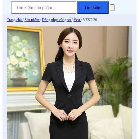
Tìm kiếm
Trang chủ
/
Sản phẩm
/
Đồng phục công sở
/
Vest
/
VEST 26