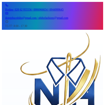
Hotline: 028 62 955556 | 0906966654 | 0944999645
dongphucnhiho@gmail.com | nhihofashions@gmail.com
T2-T7: 8:00 - 17:30