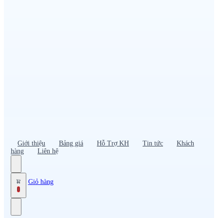
Đồng phục PG – Bán hàng
Bảo hộ lao động
Đồng phục bảo vệ – vệ sĩ
Đồng phục giao nhận – tài xế
Áo gió
Tạp dề
Mũ nón, cà vạt
Giới thiệu
Bảng giá
Hỗ Trợ KH
Tin tức
Khách
hàng
Liên hệ
Giỏ hàng
0