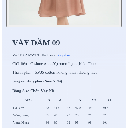
VÁY ĐẦM 09
Mã SP:
820VAY09
•
Danh mục:
Váy đầm
Chất liệu : Cashme Anh -Ý,cotton Lạnh ,Kaki Thun…..
Thành phần : 65/35 cotton ,không nhăn ,thoáng mát
Bảng size đồng phục (Nam & Nữ):
Bảng Size Chân Váy Nữ
SIZE
S
M
L
XL
XXL
3XL
Dài Váy
43
44.5
46
47.5
49
50.5
Vòng Lưng
67
70
73
76
79
82
Vòng Mông
86
89
92
95
98
101