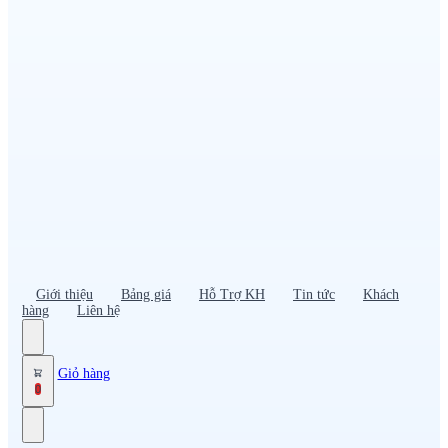
Đồng phục PG – Bán hàng
Bảo hộ lao động
Đồng phục bảo vệ – vệ sĩ
Đồng phục giao nhận – tài xế
Áo gió
Tạp dề
Mũ nón, cà vạt
Giới thiệu
Bảng giá
Hỗ Trợ KH
Tin tức
Khách
hàng
Liên hệ
Giỏ hàng
0