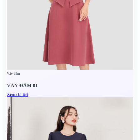
Váy đầm
VÁY ĐẦM 01
Xem chi tiết