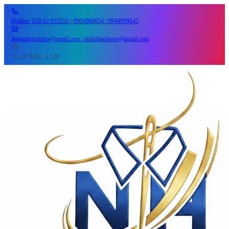
Hotline: 028 62 955556 | 0906966654 | 0944999645
dongphucnhiho@gmail.com | nhihofashions@gmail.com
T2-T7: 8:00 - 17:30