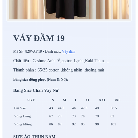
VÁY ĐẦM 19
Mã SP:
820VAY19
•
Danh mục:
Váy đầm
Chất liệu : Cashme Anh -Ý,cotton Lạnh ,Kaki Thun…..
Thành phần : 65/35 cotton ,không nhăn ,thoáng mát
Bảng size đồng phục (Nam & Nữ):
Bảng Size Chân Váy Nữ
SIZE
S
M
L
XL
XXL
3XL
Dài Váy
43
44.5
46
47.5
49
50.5
Vòng Lưng
67
70
73
76
79
82
Vòng Mông
86
89
92
95
98
101
SIZE ÁO THUN NAM