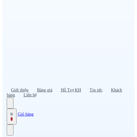
Đồng phục PG – Bán hàng
Bảo hộ lao động
Đồng phục bảo vệ – vệ sĩ
Đồng phục giao nhận – tài xế
Áo gió
Tạp dề
Mũ nón, cà vạt
Giới thiệu
Bảng giá
Hỗ Trợ KH
Tin tức
Khách
hàng
Liên hệ
Giỏ hàng
0