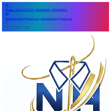
Hotline: 028 62 955556 | 0906966654 | 0944999645
dongphucnhiho@gmail.com | nhihofashions@gmail.com
T2-T7: 8:00 - 17:30