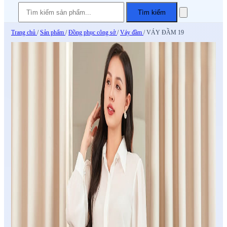
Tìm kiếm
Trang chủ
/
Sản phẩm
/
Đồng phục công sở
/
Váy đầm
/
VÁY ĐẦM 19