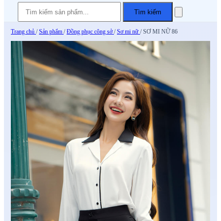
Tìm kiếm
Trang chủ
/
Sản phẩm
/
Đồng phục công sở
/
Sơ mi nữ
/
SƠ MI NỮ 86