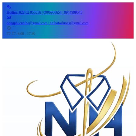
Hotline: 028 62 955556 | 0906966654 | 0944999645
dongphucnhiho@gmail.com | nhihofashions@gmail.com
T2-T7: 8:00 - 17:30