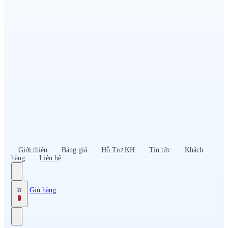
Đồng phục PG – Bán hàng
Bảo hộ lao động
Đồng phục bảo vệ – vệ sĩ
Đồng phục giao nhận – tài xế
Áo gió
Tạp dề
Mũ nón, cà vạt
Giới thiệu
Bảng giá
Hỗ Trợ KH
Tin tức
Khách
hàng
Liên hệ
Giỏ hàng
0