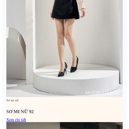
Sơ mi nữ
SƠ MI NỮ 92
Xem chi tiết