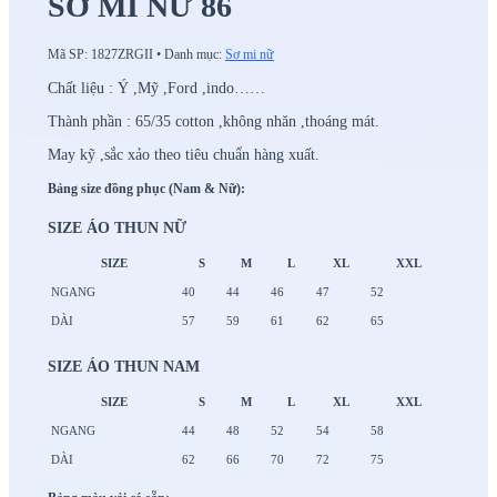
SƠ MI NỮ 86
Mã SP:
1827ZRGII
•
Danh mục:
Sơ mi nữ
Chất liệu : Ý ,Mỹ ,Ford ,indo……
Thành phần : 65/35 cotton ,không nhăn ,thoáng mát.
May kỹ ,sắc xảo theo tiêu chuẩn hàng xuất.
Bảng size đồng phục (Nam & Nữ):
SIZE ÁO THUN NỮ
SIZE
S
M
L
XL
XXL
NGANG
40
44
46
47
52
DÀI
57
59
61
62
65
SIZE ÁO THUN NAM
SIZE
S
M
L
XL
XXL
NGANG
44
48
52
54
58
DÀI
62
66
70
72
75