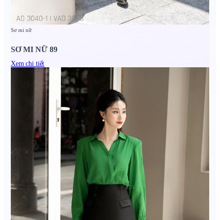
Sơ mi nữ
SƠ MI NỮ 89
Xem chi tiết