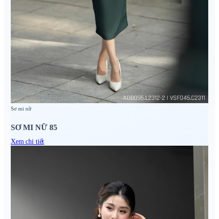
Sơ mi nữ
SƠ MI NỮ 85
Xem chi tiết