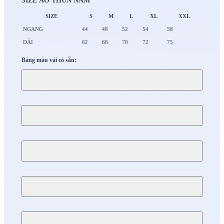
SIZE ÁO THUN NAM
SIZE
S
M
L
XL
XXL
NGANG
44
48
52
54
58
DÀI
62
66
70
72
75
Bảng màu vải có sẵn: