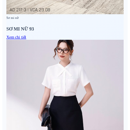
Sơ mi nữ
SƠ MI NỮ 93
Xem chi tiết