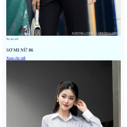
Sơ mi nữ
SƠ MI NỮ 86
Xem chi tiết