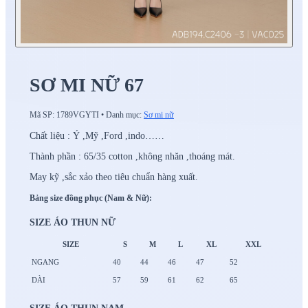
SƠ MI NỮ 67
Mã SP:
1789VGYTI
•
Danh mục:
Sơ mi nữ
Chất liệu : Ý ,Mỹ ,Ford ,indo……
Thành phần : 65/35 cotton ,không nhăn ,thoáng mát.
May kỹ ,sắc xảo theo tiêu chuẩn hàng xuất.
Bảng size đồng phục (Nam & Nữ):
SIZE ÁO THUN NỮ
SIZE
S
M
L
XL
XXL
NGANG
40
44
46
47
52
DÀI
57
59
61
62
65