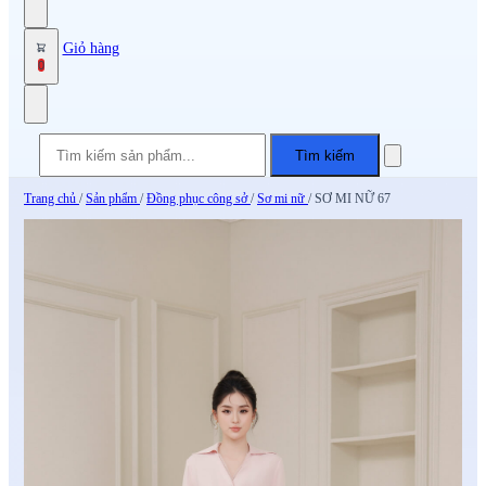
Giỏ hàng
0
Tìm kiếm
Trang chủ
/
Sản phẩm
/
Đồng phục công sở
/
Sơ mi nữ
/
SƠ MI NỮ 67