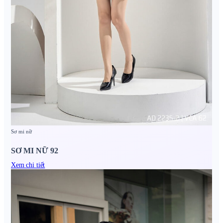
Sơ mi nữ
SƠ MI NỮ 92
Xem chi tiết