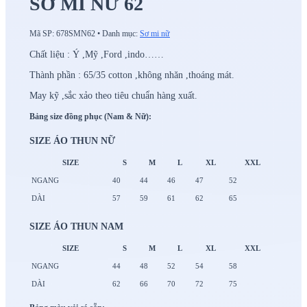
SƠ MI NỮ 62
Mã SP:
678SMN62
•
Danh mục:
Sơ mi nữ
Chất liệu : Ý ,Mỹ ,Ford ,indo……
Thành phần : 65/35 cotton ,không nhăn ,thoáng mát.
May kỹ ,sắc xảo theo tiêu chuẩn hàng xuất.
Bảng size đồng phục (Nam & Nữ):
SIZE ÁO THUN NỮ
SIZE
S
M
L
XL
XXL
NGANG
40
44
46
47
52
DÀI
57
59
61
62
65
SIZE ÁO THUN NAM
SIZE
S
M
L
XL
XXL
NGANG
44
48
52
54
58
DÀI
62
66
70
72
75