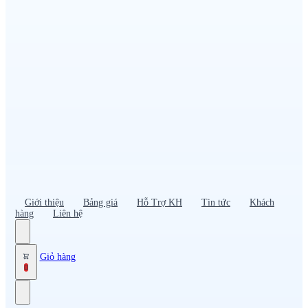
Đồng phục PG – Bán hàng
Bảo hộ lao động
Đồng phục bảo vệ – vệ sĩ
Đồng phục giao nhận – tài xế
Áo gió
Tạp dề
Mũ nón, cà vạt
Giới thiệu
Bảng giá
Hỗ Trợ KH
Tin tức
Khách
hàng
Liên hệ
Giỏ hàng
0