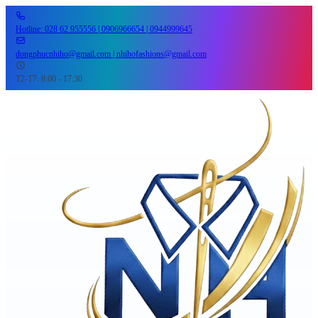
Hotline: 028 62 955556 | 0906966654 | 0944999645
dongphucnhiho@gmail.com | nhihofashions@gmail.com
T2-T7: 8:00 - 17:30