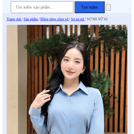
Tìm kiếm
Trang chủ
/
Sản phẩm
/
Đồng phục công sở
/
Sơ mi nữ
/
SƠ MI NỮ 62