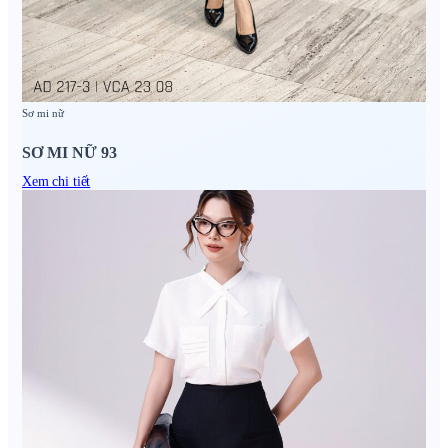
Sơ mi nữ
SƠ MI NỮ 93
Xem chi tiết