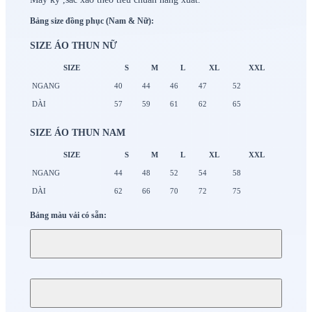
Bảng size đồng phục (Nam & Nữ):
SIZE ÁO THUN NỮ
SIZE
S
M
L
XL
XXL
NGANG
40
44
46
47
52
DÀI
57
59
61
62
65
SIZE ÁO THUN NAM
SIZE
S
M
L
XL
XXL
NGANG
44
48
52
54
58
DÀI
62
66
70
72
75
Bảng màu vải có sẵn: