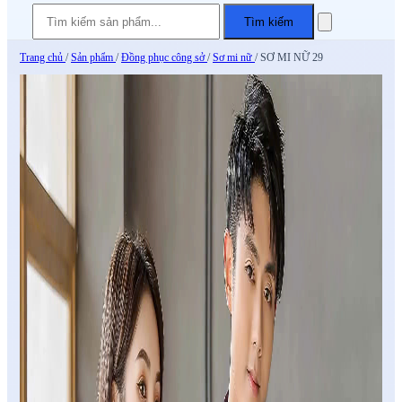
Tìm kiếm
Trang chủ
/
Sản phẩm
/
Đồng phục công sở
/
Sơ mi nữ
/
SƠ MI NỮ 29