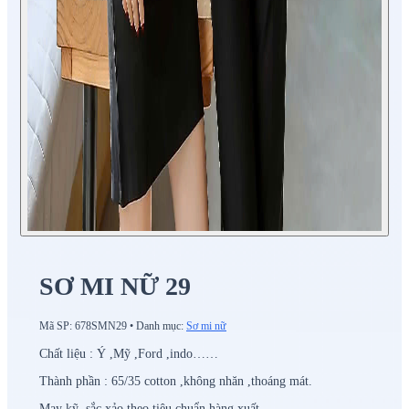
SƠ MI NỮ 29
Mã SP:
678SMN29
•
Danh mục:
Sơ mi nữ
Chất liệu : Ý ,Mỹ ,Ford ,indo……
Thành phần : 65/35 cotton ,không nhăn ,thoáng mát.
May kỹ ,sắc xảo theo tiêu chuẩn hàng xuất.