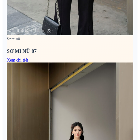
Sơ mi nữ
SƠ MI NỮ 87
Xem chi tiết