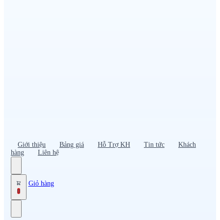
Đồng phục PG – Bán hàng
Bảo hộ lao động
Đồng phục bảo vệ – vệ sĩ
Đồng phục giao nhận – tài xế
Áo gió
Tạp dề
Mũ nón, cà vạt
Giới thiệu
Bảng giá
Hỗ Trợ KH
Tin tức
Khách
hàng
Liên hệ
Giỏ hàng
0