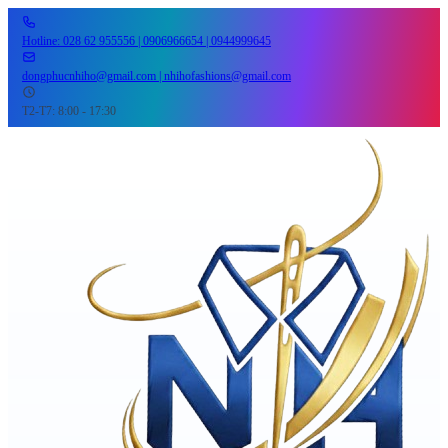
Hotline: 028 62 955556 | 0906966654 | 0944999645
dongphucnhiho@gmail.com | nhihofashions@gmail.com
T2-T7: 8:00 - 17:30