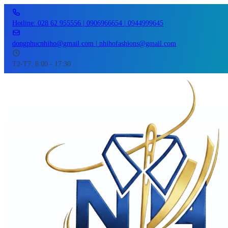
Hotline: 028 62 955556 | 0906966654 | 0944999645
dongphucnhiho@gmail.com | nhihofashions@gmail.com
T2-T7: 8:00 - 17:30