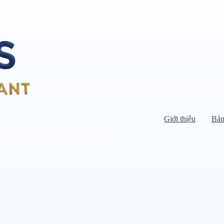
Giới thiệu
Bản
Di chuyển chuột vào danh mục bên
trái để xem danh mục con.