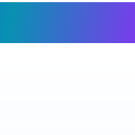
Giỏ h