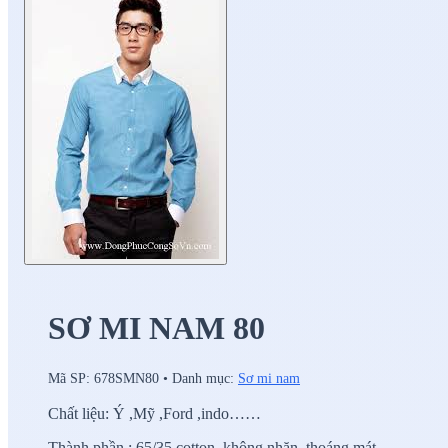
SƠ MI NAM 80
Mã SP:
678SMN80
•
Danh mục:
Sơ mi nam
Chất liệu: Ý ,Mỹ ,Ford ,indo……
Thành phần : 65/35 cotton ,không nhăn ,thoáng mát.