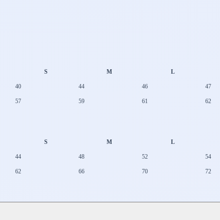
S
M
L
40
44
46
47
57
59
61
62
S
M
L
44
48
52
54
62
66
70
72