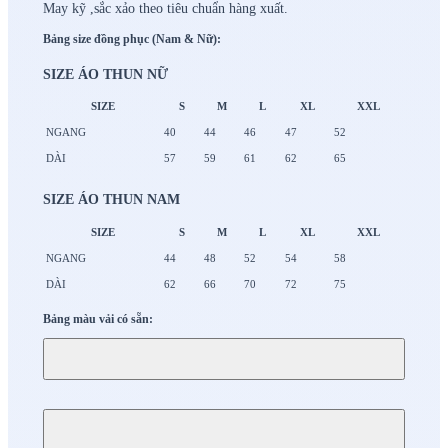
May kỹ ,sắc xảo theo tiêu chuẩn hàng xuất.
Bảng size đồng phục (Nam & Nữ):
SIZE ÁO THUN NỮ
SIZE
S
M
L
XL
XXL
NGANG
40
44
46
47
52
DÀI
57
59
61
62
65
SIZE ÁO THUN NAM
SIZE
S
M
L
XL
XXL
NGANG
44
48
52
54
58
DÀI
62
66
70
72
75
Bảng màu vải có sẵn: