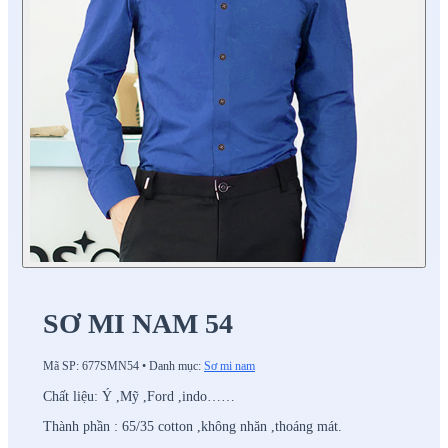
SƠ MI NAM 54
Mã SP:
677SMN54
•
Danh mục:
Sơ mi nam
Chất liệu: Ý ,Mỹ ,Ford ,indo……
Thành phần : 65/35 cotton ,không nhăn ,thoáng mát.