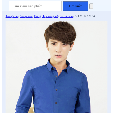
Tìm kiếm
Trang chủ
/
Sản phẩm
/
Đồng phục công sở
/
Sơ mi nam
/
SƠ MI NAM 54