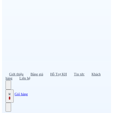
Đồng phục PG – Bán hàng
Bảo hộ lao động
Đồng phục bảo vệ – vệ sĩ
Đồng phục giao nhận – tài xế
Áo gió
Tạp dề
Mũ nón, cà vạt
Giới thiệu
Bảng giá
Hỗ Trợ KH
Tin tức
Khách
hàng
Liên hệ
Giỏ hàng
0