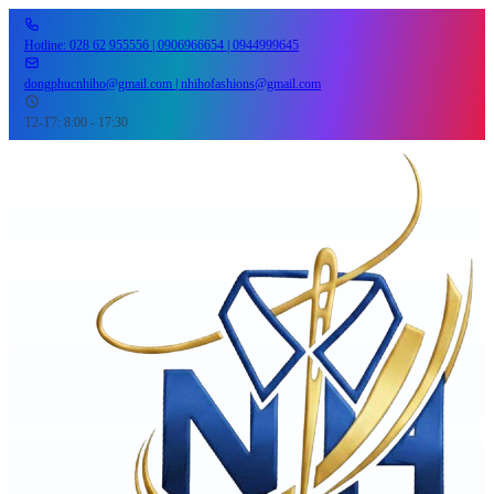
Hotline: 028 62 955556 | 0906966654 | 0944999645
dongphucnhiho@gmail.com | nhihofashions@gmail.com
T2-T7: 8:00 - 17:30