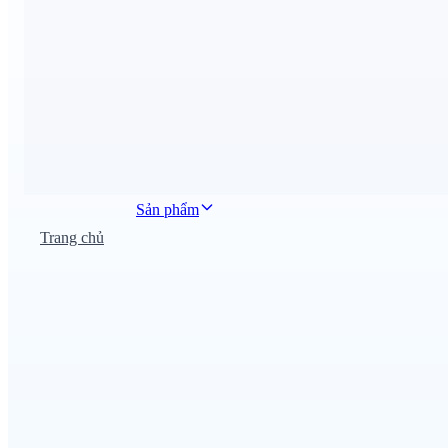
Sản phẩm
Trang chủ
Đồng phục công sở
Đồng phục áo thun
Nhà hàng khách sạn
Đồng phục học sinh
Đồng phục bệnh viện