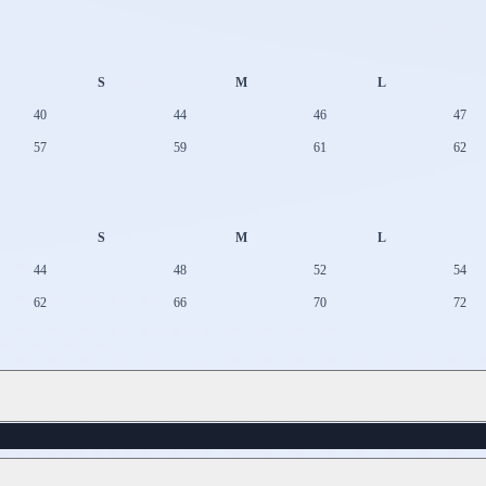
S
M
L
40
44
46
47
57
59
61
62
S
M
L
44
48
52
54
62
66
70
72