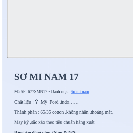
SƠ MI NAM 17
Mã SP:
677SMN17
•
Danh mục:
Sơ mi nam
Chất liệu : Ý ,Mỹ ,Ford ,indo……
Thành phần : 65/35 cotton ,không nhăn ,thoáng mát.
May kỹ ,sắc xảo theo tiêu chuẩn hàng xuất.
Bảng size đồng phục (Nam & Nữ):