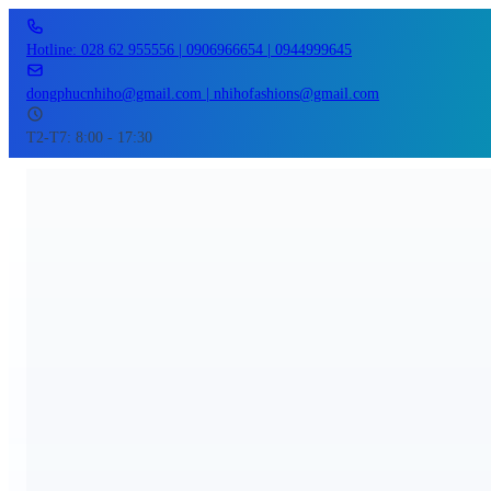
Hotline: 028 62 955556 | 0906966654 | 0944999645
dongphucnhiho@gmail.com | nhihofashions@gmail.com
T2-T7: 8:00 - 17:30