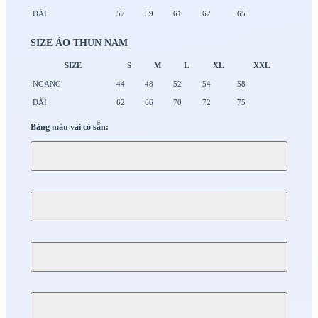
DÀI
57
59
61
62
65
SIZE ÁO THUN NAM
SIZE
S
M
L
XL
XXL
NGANG
44
48
52
54
58
DÀI
62
66
70
72
75
Bảng màu vải có sẵn: