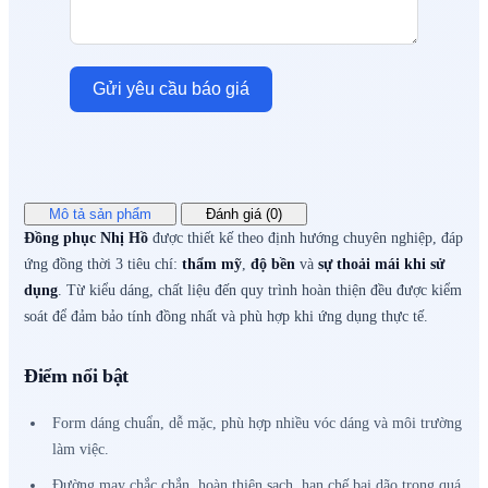
Gửi yêu cầu báo giá
Mô tả sản phẩm
Đánh giá (0)
Đồng phục Nhị Hồ
được thiết kế theo định hướng chuyên nghiệp, đáp
ứng đồng thời 3 tiêu chí:
thẩm mỹ
,
độ bền
và
sự thoải mái khi sử
dụng
. Từ kiểu dáng, chất liệu đến quy trình hoàn thiện đều được kiểm
soát để đảm bảo tính đồng nhất và phù hợp khi ứng dụng thực tế.
Điểm nổi bật
Form dáng chuẩn, dễ mặc, phù hợp nhiều vóc dáng và môi trường
làm việc.
Đường may chắc chắn, hoàn thiện sạch, hạn chế bai dão trong quá