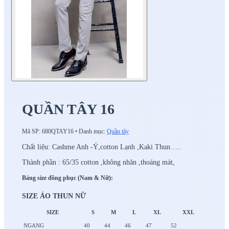
QUẦN TÂY 16
Mã SP:
680QTAY16
•
Danh mục:
Quần tây
Chất liệu: Cashme Anh -Ý,cotton Lạnh ,Kaki Thun…..
Thành phần : 65/35 cotton ,không nhăn ,thoáng mát,
Bảng size đồng phục (Nam & Nữ):
SIZE ÁO THUN NỮ
SIZE
S
M
L
XL
XXL
NGANG
40
44
46
47
52