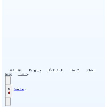
Đồng phục PG – Bán hàng
Bảo hộ lao động
Đồng phục bảo vệ – vệ sĩ
Đồng phục giao nhận – tài xế
Áo gió
Tạp dề
Mũ nón, cà vạt
Giới thiệu
Bảng giá
Hỗ Trợ KH
Tin tức
Khách
hàng
Liên hệ
Giỏ hàng
0