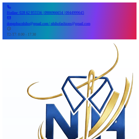
Hotline: 028 62 955556 | 0906966654 | 0944999645
dongphucnhiho@gmail.com | nhihofashions@gmail.com
T2-T7: 8:00 - 17:30