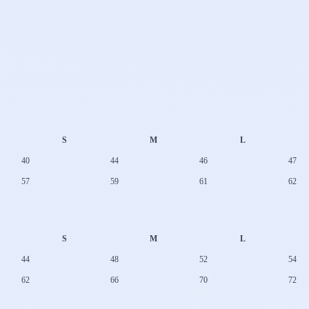
S
M
L
40
44
46
47
57
59
61
62
S
M
L
44
48
52
54
62
66
70
72