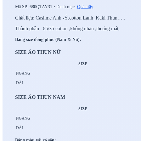
Mã SP:
680QTAY31
•
Danh mục:
Quần tây
Chất liệu: Cashme Anh -Ý,cotton Lạnh ,Kaki Thun…..
Thành phần : 65/35 cotton ,không nhăn ,thoáng mát,
Bảng size đồng phục (Nam & Nữ):
SIZE ÁO THUN NỮ
SIZE
NGANG
DÀI
SIZE ÁO THUN NAM
SIZE
NGANG
DÀI
Bảng màu vải có sẵn: