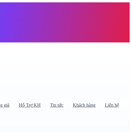
àng trống
g giá
Hỗ Trợ KH
Tin tức
Khách hàng
Liên hệ