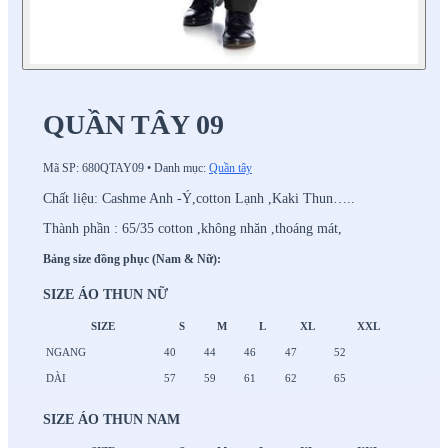
QUẦN TÂY 09
Mã SP:
680QTAY09
•
Danh mục:
Quần tây
Chất liệu: Cashme Anh -Ý,cotton Lạnh ,Kaki Thun…..
Thành phần : 65/35 cotton ,không nhăn ,thoáng mát,
Bảng size đồng phục (Nam & Nữ):
SIZE ÁO THUN NỮ
SIZE
S
M
L
XL
XXL
NGANG
40
44
46
47
52
DÀI
57
59
61
62
65
SIZE ÁO THUN NAM