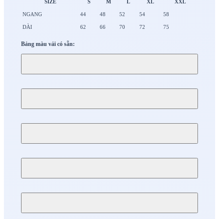
SIZE
S
M
L
XL
XXL
NGANG
44
48
52
54
58
DÀI
62
66
70
72
75
Bảng màu vải có sẵn: