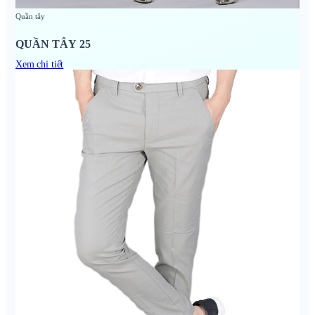
Quần tây
QUẦN TÂY 25
Xem chi tiết