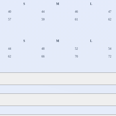
S
M
L
40
44
46
47
57
59
61
62
S
M
L
44
48
52
54
62
66
70
72