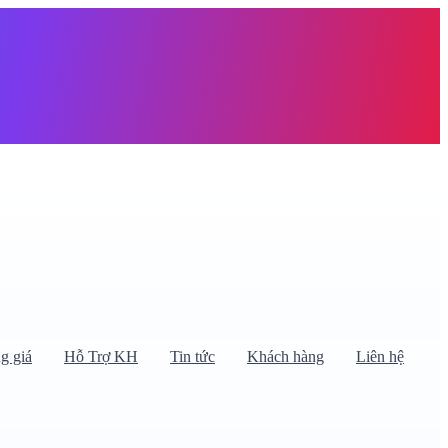
àng trống
g giá
Hỗ Trợ KH
Tin tức
Khách hàng
Liên hệ