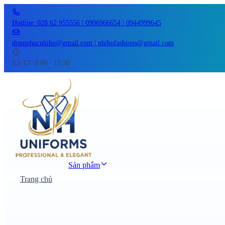
Hotline: 028 62 955556 | 0906966654 | 0944999645
dongphucnhiho@gmail.com | nhihofashions@gmail.com
T2-T7: 8:00 - 17:30
Sản phẩm
Trang chủ
Đồng phục công sở
Đồng phục áo thun