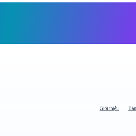
Giỏ h
Giới thiệu
Bản
Di chuyển chuột vào danh mục bên
trái để xem danh mục con.