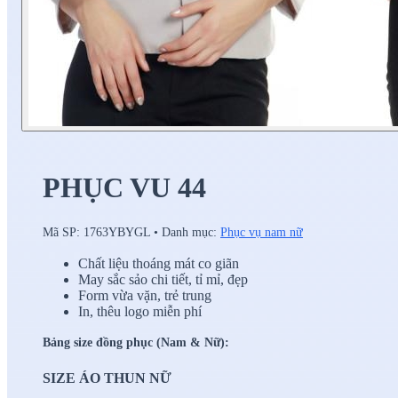
PHỤC VU 44
Mã SP:
1763YBYGL
•
Danh mục:
Phục vụ nam nữ
Chất liệu thoáng mát co giãn
May sắc sảo chi tiết, tỉ mỉ, đẹp
Form vừa vặn, trẻ trung
In, thêu logo miễn phí
Bảng size đồng phục (Nam & Nữ):
SIZE ÁO THUN NỮ