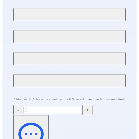
* Màu sắc thực tế có thể chênh lệch 5-10% so với màu hiển thị trên màn hình
-
+