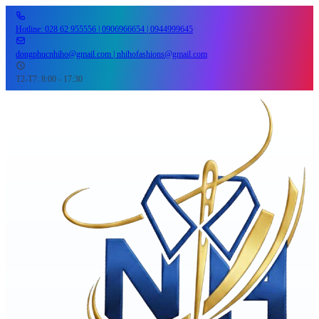
Hotline: 028 62 955556 | 0906966654 | 0944999645
dongphucnhiho@gmail.com | nhihofashions@gmail.com
T2-T7: 8:00 - 17:30