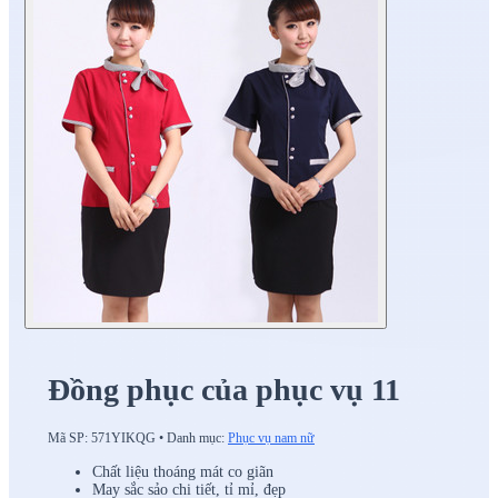
Đồng phục của phục vụ 11
Mã SP:
571YIKQG
•
Danh mục:
Phục vụ nam nữ
Chất liệu thoáng mát co giãn
May sắc sảo chi tiết, tỉ mỉ, đẹp