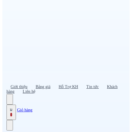
Đồng phục PG – Bán hàng
Bảo hộ lao động
Đồng phục bảo vệ – vệ sĩ
Đồng phục giao nhận – tài xế
Áo gió
Tạp dề
Mũ nón, cà vạt
Giới thiệu
Bảng giá
Hỗ Trợ KH
Tin tức
Khách
hàng
Liên hệ
Giỏ hàng
0