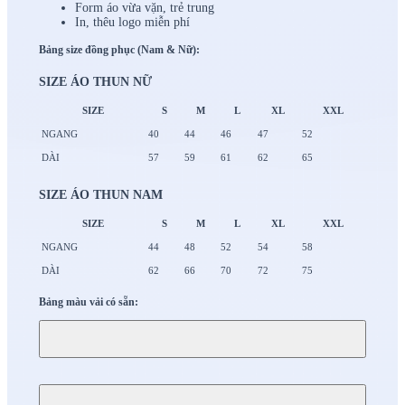
Form áo vừa vặn, trẻ trung
In, thêu logo miễn phí
Bảng size đồng phục (Nam & Nữ):
SIZE ÁO THUN NỮ
SIZE
S
M
L
XL
XXL
NGANG
40
44
46
47
52
DÀI
57
59
61
62
65
SIZE ÁO THUN NAM
SIZE
S
M
L
XL
XXL
NGANG
44
48
52
54
58
DÀI
62
66
70
72
75
Bảng màu vải có sẵn: