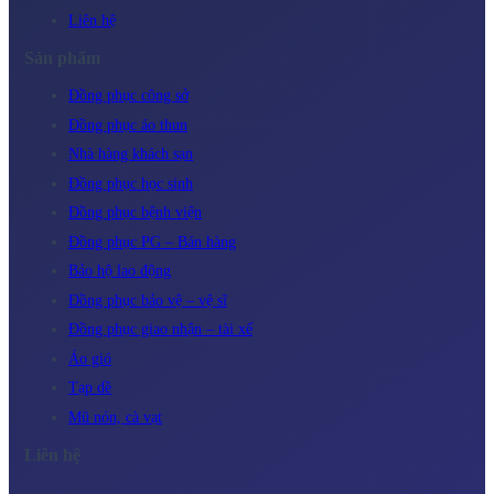
Liên hệ
Sản phẩm
Đồng phục công sở
Đồng phục áo thun
Nhà hàng khách sạn
Đồng phục học sinh
Đồng phục bệnh viện
Đồng phục PG – Bán hàng
Bảo hộ lao động
Đồng phục bảo vệ – vệ sĩ
Đồng phục giao nhận – tài xế
Áo gió
Tạp dề
Mũ nón, cà vạt
Liên hệ