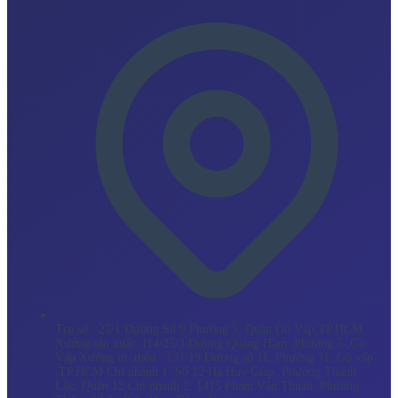
Trụ sở : 25/1 Đường Số 9 Phường 5, Quận Gò Vấp,TP.HCM
Xưởng sản xuất: 114/25/3 Dương Quảng Hàm ,Phường 5 ,Gò
Vấp Xưởng in ,thêu : 131/19 Đường số 11, Phường 11 ,Gò vấp
,TP.HCM Chi nhánh 1: Số 12 Hà Huy Giáp. Phường Thạnh
Lộc, Quận 12 Chi nhánh 2: 1415 Phạm Văn Thuận. Phường