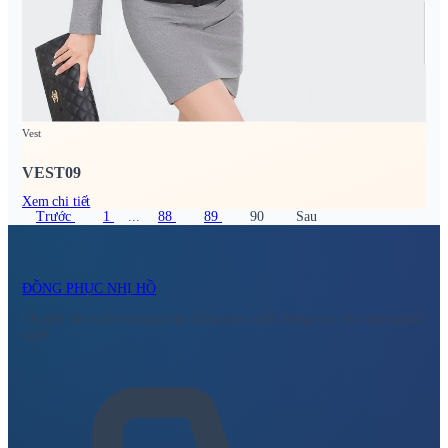
Vest
VEST09
Xem chi tiết
Trước
1
...
88
89
90
Sau
ĐỒNG PHỤC NHỊ HỒ
Chuyên sản xuất và cung cấp đồng phục chất lượng cao cho mọi ngành
nghề.