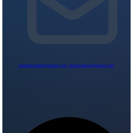
dongphucnhiho@gmail.com | nhihofashions@gmail.com