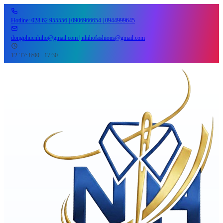
Hotline: 028 62 955556 | 0906966654 | 0944999645
dongphucnhiho@gmail.com | nhihofashions@gmail.com
T2-T7: 8:00 - 17:30