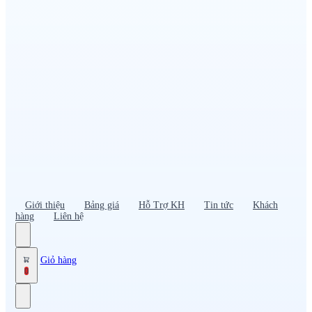
Đồng phục PG – Bán hàng
Bảo hộ lao động
Đồng phục bảo vệ – vệ sĩ
Đồng phục giao nhận – tài xế
Áo gió
Tạp dề
Mũ nón, cà vạt
Giới thiệu
Bảng giá
Hỗ Trợ KH
Tin tức
Khách
hàng
Liên hệ
Giỏ hàng
0