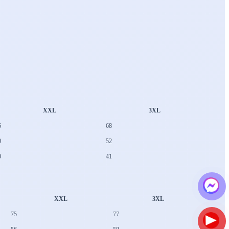
XXL
3XL
6
68
0
52
0
41
XXL
3XL
75
77