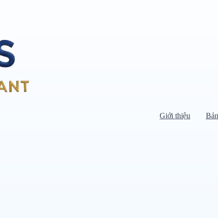
Giới thiệu
Bản
Di chuyển chuột vào danh mục bên
trái để xem danh mục con.