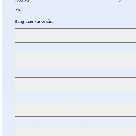
NGANG
48
VAI
44
Bảng màu vải có sẵn: