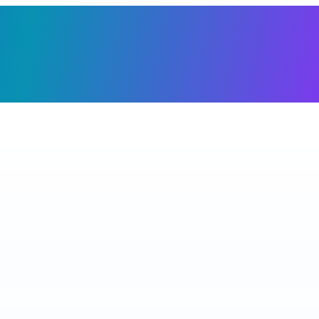
Giỏ h