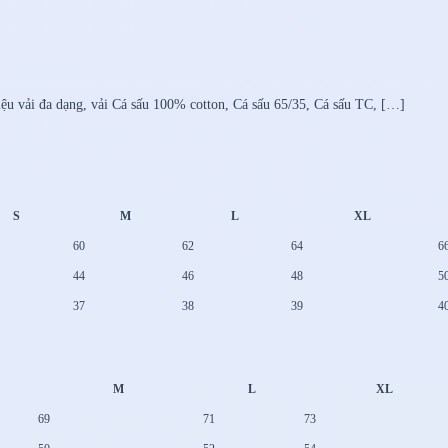
iệu vải đa dạng, vải Cá sấu 100% cotton, Cá sấu 65/35, Cá sấu TC, […]
S
M
L
XL
60
62
64
6
44
46
48
5
37
38
39
4
M
L
XL
69
71
73