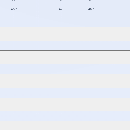
50
52
54
45.5
47
48.5