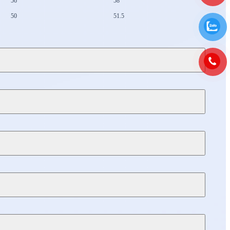
56
58
50
51.5