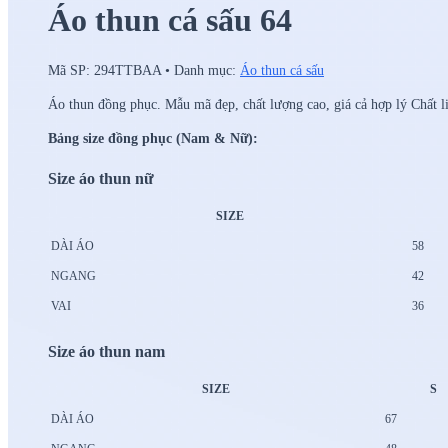
Áo thun cá sấu 64
Mã SP:
294TTBAA
•
Danh mục:
Áo thun cá sấu
Áo thun đồng phục. Mẫu mã đẹp, chất lượng cao, giá cả hợp lý Chất l
Bảng size đồng phục (Nam & Nữ):
Size áo thun nữ
SIZE
DÀI ÁO
58
NGANG
42
VAI
36
Size áo thun nam
SIZE
S
DÀI ÁO
67