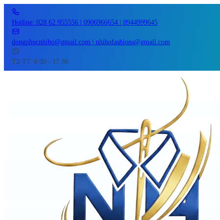
Hotline: 028 62 955556 | 0906966654 | 0944999645
dongphucnhiho@gmail.com | nhihofashions@gmail.com
T2-T7: 8:00 - 17:30